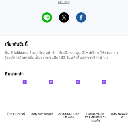
หมายเหตุ
เกี่ยวกับธีมนี้
ธีม Rilakkuma โคลสอัปสุดน่ารัก! สีเหลืองละมุน ดีไซน์เรียบ ใช้งานง่าย♪
(จะมีการอัพเดตธีมเป็นระยะจนถึง 180 วันหลังสิ้นสุดการจำหน่าย)
ธีมแนะนำ
ตุ๊กตา♡บราวน์
miffy with friends
AHIRUNOPEKK
Pompompurin
miffy นอนหลั
LE เบสิค
TEAMPURIN ก้น
ดี
กลมดิ๊ก