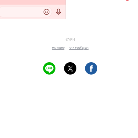
©YPH
หมายเหตุ
รายงานปัญหา