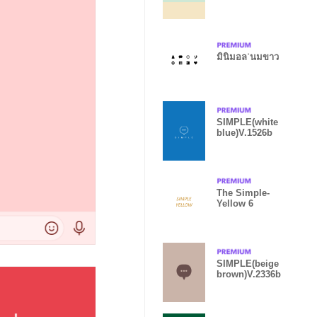
มินิมอล˙นมขาว
SIMPLE(white
blue)V.1526b
The Simple-
Yellow 6
SIMPLE(beige
brown)V.2336b