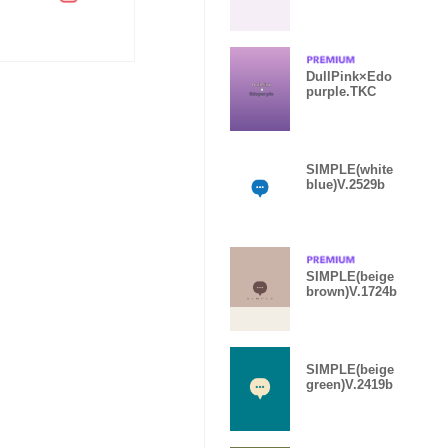
DullPink×Edo
purple.TKC
SIMPLE(white
blue)V.2529b
SIMPLE(beige
brown)V.1724b
SIMPLE(beige
green)V.2419b