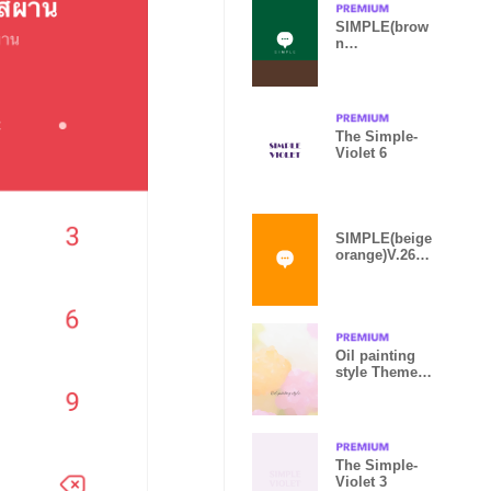
SIMPLE(brow
n
green)V.1627b
The Simple-
Violet 6
SIMPLE(beige
orange)V.2663
b
Oil painting
style Theme
99
The Simple-
Violet 3