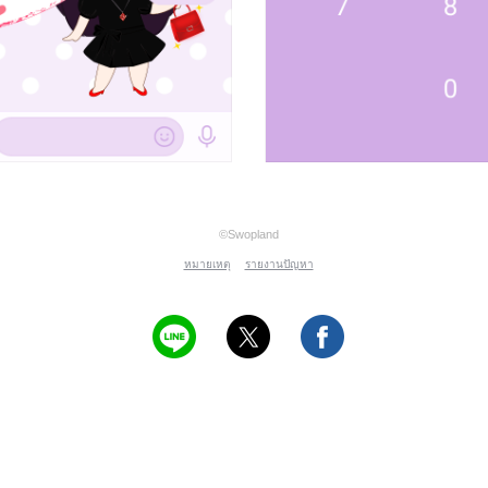
©Swopland
หมายเหตุ
รายงานปัญหา