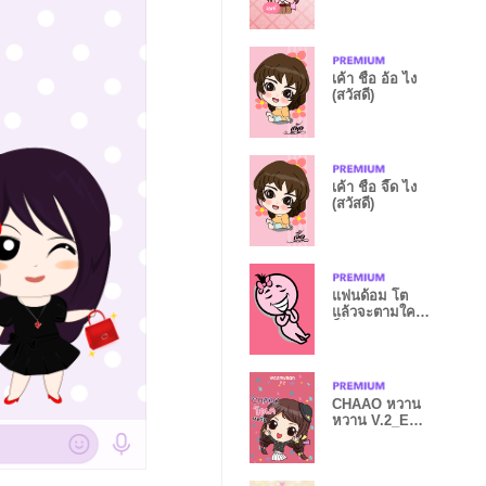
เค้า ชื่อ อ้อ ไง
(สวัสดี)
เค้า ชื่อ จี๊ด ไง
(สวัสดี)
แฟนด้อม โต
แล้วจะตามใคร
ก็ได้
CHAAO หวาน
หวาน V.2_E
V09 e