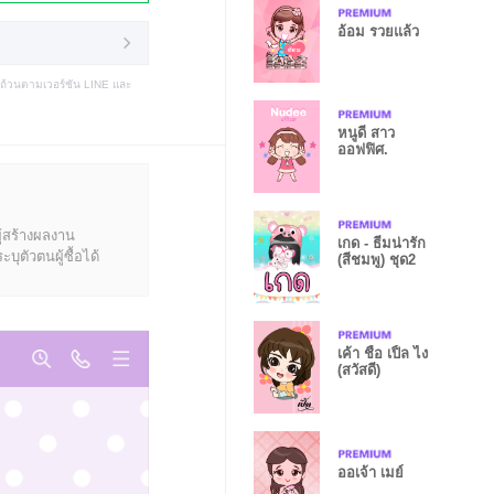
อ้อม รวยแล้ว
บถ้วนตามเวอร์ชัน LINE และ
หนูดี สาว
ออฟฟิศ.
ู้สร้างผลงาน
เกด - ธีมน่ารัก
ุตัวตนผู้ซื้อได้
(สีชมพู) ชุด2
เค้า ชื่อ เปิ้ล ไง
(สวัสดี)
ออเจ้า เมย์