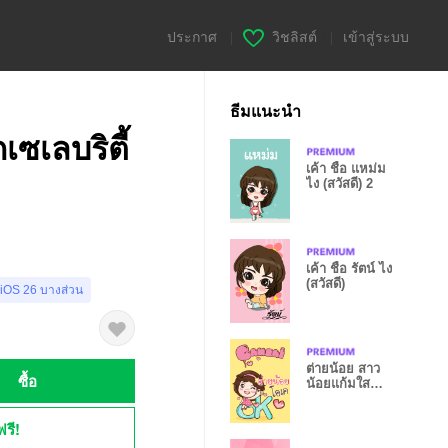
ประกาศ
|
วิชลิสต์
|
เข้าสู่ระบบ
ธีมแนะนำ
เซเลบริตี้
เค้า ชื่อ แหม่ม
ไง (สวัสดี) 2
เค้า ชื่อ รัตน์ ไง
(สวัสดี)
 iOS 26 บางส่วน
ต่ายน้อย สาว
ซื้อ
น้อยแก้มใส
V.06
ฟรี!