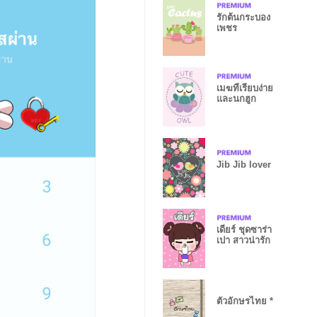
รักต้นกระบอง
เพชร
เมฆที่เรียบง่าย
และนกฮูก
Jib Jib lover
เดียร์ ชุดซาร่า
เปา สาวน่ารัก
ตัวอักษรไทย *