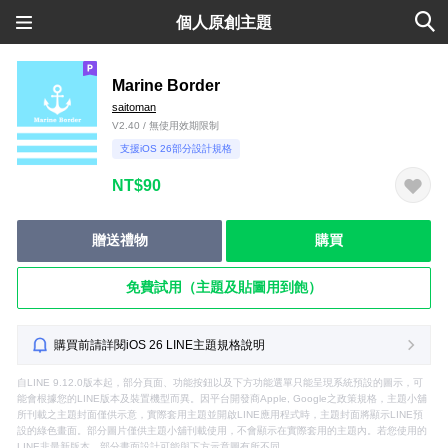
個人原創主題
Marine Border
saitoman
V2.40 / 無使用效期限制
支援iOS 26部分設計規格
NT$90
贈送禮物
購買
免費試用（主題及貼圖用到飽）
購買前請詳閱iOS 26 LINE主題規格說明
自LINE 9.12.0版本起，部分頁面、功能按鈕以及下方功能選單只能呈現系統預設的圖示，可
能會根據您的LINE版本及裝置機型而異。因平台開發商Apple, Google之政策規格，主題小舖
所刊載之主題封面僅供示意，實際套用主題並開啟LINE應用程式時，主題封面將顯示LINE預
設的綠色畫面。部分圖片僅供主題小舖刊載使用，不會顯示在實際套用的主題內。若您使用的
LINE非最新版本，部分畫面設計可能與下方示意圖有所不同。