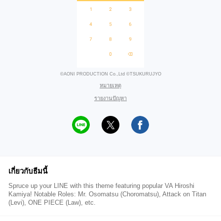
©AONI PRODUCTION Co.,Ltd ©TSUKURUJYO
หมายเหตุ
รายงานปัญหา
เกี่ยวกับธีมนี้
Spruce up your LINE with this theme featuring popular VA Hiroshi
Kamiya! Notable Roles: Mr. Osomatsu (Choromatsu), Attack on Titan
(Levi), ONE PIECE (Law), etc.