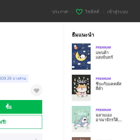
ประกาศ
|
วิชลิสต์
|
เข้าสู่ระบบ
ธีมแนะนำ
แพนด้า
แสงจันทร์
 iOS 26 บางส่วน
ชิบะกับแคคตัส
สีดำ
ซื้อ
ฉลามเอง
อาณาจักรใต้
ฟรี!
ท้องทะเล