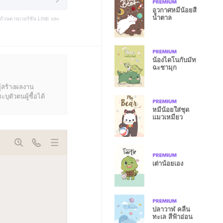
อวกาศหมีน้อยสี
น้ำตาล
บถ้วนตามเวอร์ชัน LINE และ
น้องไดโนกับมัท
ฉะชามุก
ู้สร้างผลงาน
ุตัวตนผู้ซื้อได้
หมีน้อยใส่ชุด
แมวเหมียว
เต่าน้อยเอง
ปลาวาฬ คลื่น
ทะเล สีฟ้าอ่อน