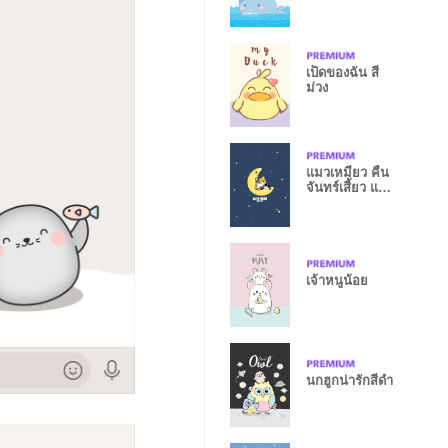
เป็ดของฉัน สี
ม่วง
แมวเหมียว คืน
จันทร์เสี้ยว แปซิ
ฟิคบลู
เจ้าหนูน้อย
นกฮูกน่ารักสีดำ