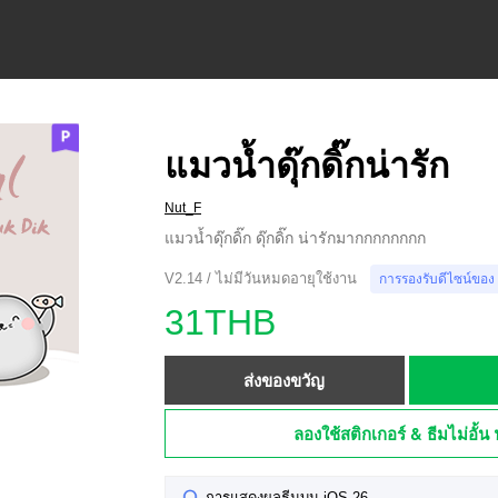
แมวน้ำดุ๊กดิ๊กน่ารัก
Nut_F
แมวน้ำดุ๊กดิ๊ก ดุ๊กดิ๊ก น่ารักมากกกกกกกก
V2.14 / ไม่มีวันหมดอายุใช้งาน
การรองรับดีไซน์ของ
31THB
ส่งของขวัญ
ลองใช้สติกเกอร์ & ธีมไม่อั้น 
การแสดงผลธีมบน iOS 26