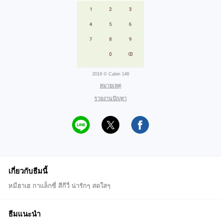
2019 © Cabin 146
หมายเหตุ
รายงานปัญหา
เกี่ยวกับธีมนี้
หมีฮาเฮ กาแล็กซี่ สีกีวี่ น่ารักๆ สดใสๆ
ธีมแนะนำ