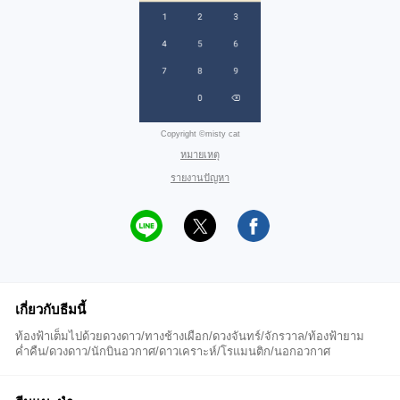
Copyright ©misty cat
หมายเหตุ
รายงานปัญหา
เกี่ยวกับธีมนี้
ท้องฟ้าเต็มไปด้วยดวงดาว/ทางช้างเผือก/ดวงจันทร์/จักรวาล/ท้องฟ้ายาม
ค่ำคืน/ดวงดาว/นักบินอวกาศ/ดาวเคราะห์/โรแมนติก/นอกอวกาศ