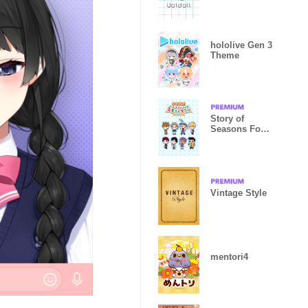
Theme
hololive Gen 3
Theme
Story of
Seasons FoM
SDB
Vintage Style
mentori4