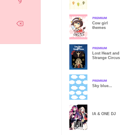
leaves~
Cow girl
themes
Lost Heart and
Strange Circus
Sky blue...
IA & ONE DJ