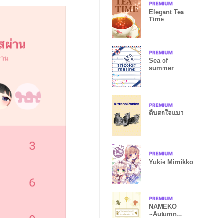
Elegant Tea
Time
Sea of
summer
ตื่นตกใจแมว
Yukie Mimikko
NAMEKO
~Autumn