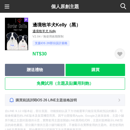
個人原創主題
邊境牧羊犬Kelly（黑）
邊境牧羊犬 Kelly
V2.04 / 無使用效期限制
支援iOS 26部分設計規格
NT$30
贈送禮物
購買
免費試用（主題及貼圖用到飽）
購買前請詳閱iOS 26 LINE主題規格說明
自LINE 9.12.0版本起，部分頁面、功能按鈕以及下方功能選單只能呈現系統預設的圖示，可
能會根據您的LINE版本及裝置機型而異。因平台開發商Apple, Google之政策規格，主題小舖
所刊載之主題封面僅供示意，實際套用主題並開啟LINE應用程式時，主題封面將顯示LINE預
設的綠色畫面。部分圖片僅供主題小舖刊載使用，不會顯示在實際套用的主題內。若您使用的
LINE非最新版本，部分畫面設計可能與下方示意圖有所不同。