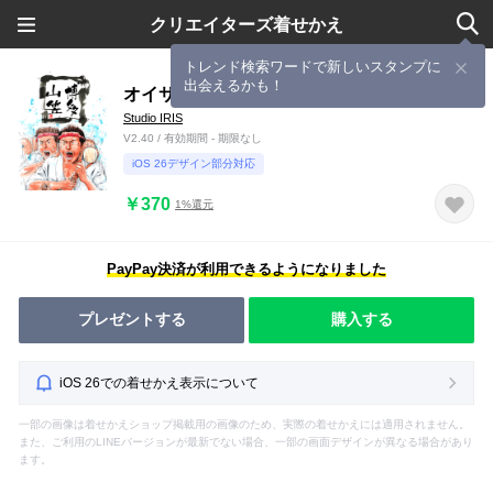
クリエイターズ着せかえ
トレンド検索ワードで新しいスタンプに
出会えるかも！
オイサ!! オイサ!! オイサ!!
Studio IRIS
V2.40 / 有効期間 - 期限なし
iOS 26デザイン部分対応
￥370
1%還元
PayPay決済が利用できるようになりました
プレゼントする
購入する
iOS 26での着せかえ表示について
一部の画像は着せかえショップ掲載用の画像のため、実際の着せかえには適用されません。
また、ご利用のLINEバージョンが最新でない場合、一部の画面デザインが異なる場合があり
ます。