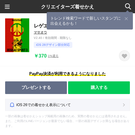
クリエイターズ着せかえ
トレンド検索ワードで新しいスタンプに
出会えるかも！
レゲエ魂 3
マサオウ
V2.40 / 有効期間 - 期限なし
iOS 26デザイン部分対応
￥370
1%還元
PayPay決済が利用できるようになりました
プレゼントする
購入する
iOS 26での着せかえ表示について
一部の画像は着せかえショップ掲載用の画像のため、実際の着せかえには適用されません。
また、ご利用のLINEバージョンが最新でない場合、一部の画面デザインが異なる場合があり
ます。