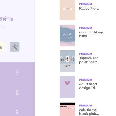
Rabby Floral
good night my
baby
Tapioca and
polar bear5.
Adult heart
design.14.
cafe theme
black pink