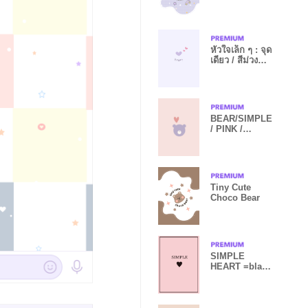
หัวใจเล็ก ๆ : จุด
เดียว / สีม่วง
WV
BEAR/SIMPLE
/ PINK /
PURPLE
Tiny Cute
Choco Bear
SIMPLE
HEART =black
quartzpink=