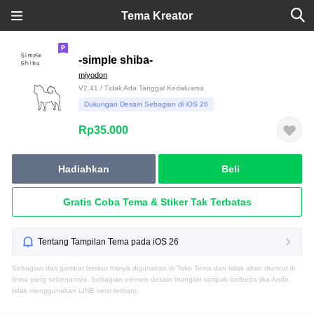
Tema Kreator
-simple shiba-
miyodon
V2.41 / Tidak Ada Tanggal Kedaluarsa
Dukungan Desain Sebagian di iOS 26
Rp35.000
Hadiahkan
Beli
Gratis Coba Tema & Stiker Tak Terbatas
Tentang Tampilan Tema pada iOS 26
Sebagian dari gambar berikut hanya digunakan di Toko Tema dan tidak akan muncul di
tema yang sebenarnya. Sebagian elemen desain mungkin tampak berbeda jika Anda
tidak menggunakan LINE versi terbaru.