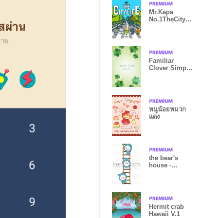
Mr.Kapa
No.1TheCityLif
e 2023 LET'S
DRAW
Familiar
Clover Simple
Vol.1
หนูน้อยหมวก
แดง
the bear's
house -
KUMAPOKO -
Hermit crab
Hawaii V.1