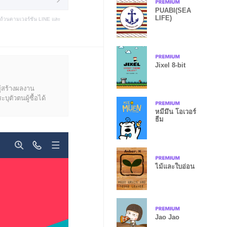
PUABI(SEA
LIFE)
บถ้วนตามเวอร์ชัน LINE และ
Jixel 8-bit
ู้สร้างผลงาน
ุตัวตนผู้ซื้อได้
หมีมึน โอเวอร์
ธีม
ไม้และใบอ่อน
Jao Jao