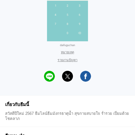
daifuguchan
หมายเหตุ
รายงานปัญหา
เกี่ยวกับธีมนี้
สวัสดีปีใหม่ 2567 ธีมไลน์ธีมมังกรธาตุน้ำ สุขกายสบายใจ ร่ำรวย เปี่ยมด้วย
โชคลาภ