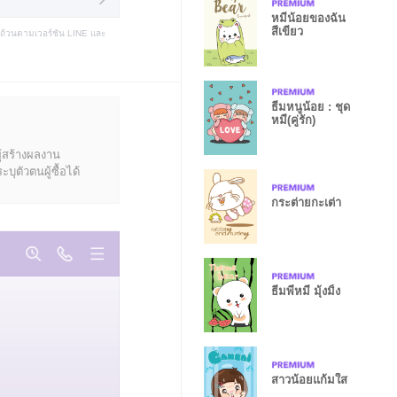
หมีน้อยของฉัน
สีเขียว
บถ้วนตามเวอร์ชัน LINE และ
ธีมหนูน้อย : ชุด
หมี(คู่รัก)
ู้สร้างผลงาน
ุตัวตนผู้ซื้อได้
กระต่ายกะเต่า
ธีมพี่หมี มุ้งมิ้ง
สาวน้อยแก้มใส