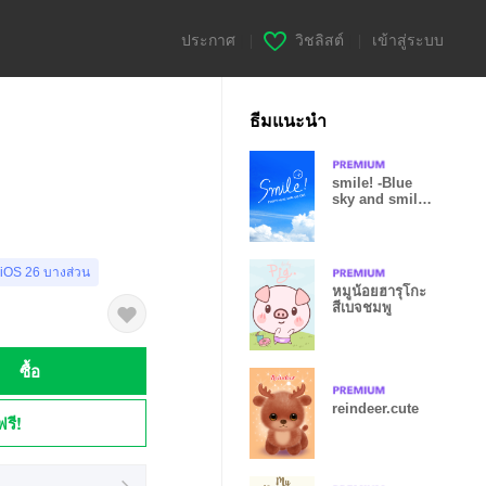
ประกาศ
|
วิชลิสต์
|
เข้าสู่ระบบ
ธีมแนะนำ
smile! -Blue
sky and smile
- from JAPAN
 iOS 26 บางส่วน
หมูน้อยฮารุโกะ
สีเบจชมพู
ซื้อ
reindeer.cute
ฟรี!