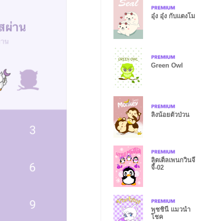
อุ๋ง อุ๋ง กับแตงโม
Green Owl
ลิงน้อยตัวป่วน
ลิตเติ้ลเพนกวินจี
จี้-02
พุชชินี่ แมวนำ
โชค