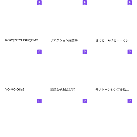
POPでSTYLISHなEMOJI２
リアクション絵文字
使える!!!★ゆるーーくシュールな絵文字 ◎
YO-MO-Girls2
変顔女子2(絵文字)
モノトーンシンプル絵文字