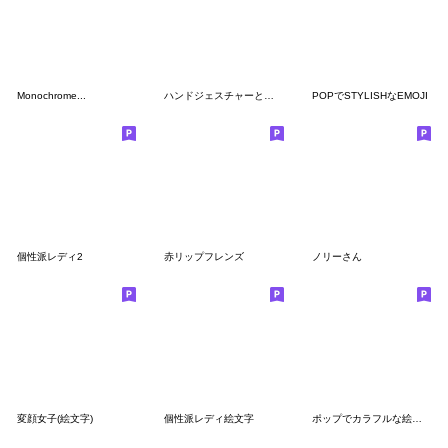
Monochrome...
ハンドジェスチャーとリアクション
POPでSTYLISHなEMOJI
個性派レディ2
赤リップフレンズ
ノリーさん
変顔女子(絵文字)
個性派レディ絵文字
ポップでカラフルな絵文字