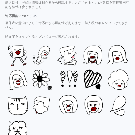
購入日付、登録国情報は制作者から確認することができます。(お客様を直接識別可
能な情報は含まれません)
対応機能について
著作者の意向により非対応になる可能性があります。購入後のキャンセルはできま
せん。
絵文字をタップするとプレビューが表示されます。