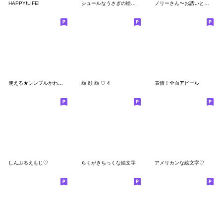
HAPPY!LIFE!
シュールなうさぎの絵文字③
ノリーさん〜お誘いと待ち合わせ〜
使える★シンプルかわいい♪絵文字
顔 顔 顔 ♡ 4
表情！全面アピール
しんぷるえもじ♡
らくがきちっくな絵文字
アメリカンな絵文字♡