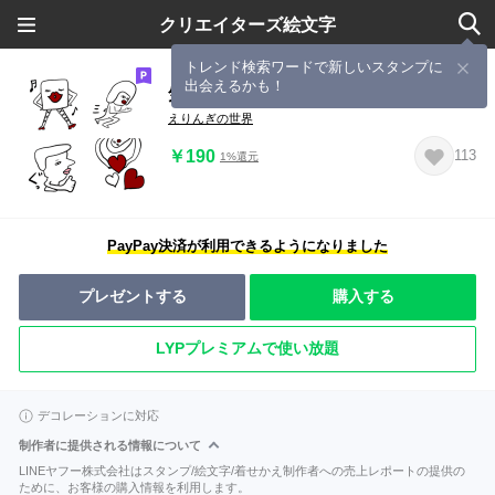
クリエイターズ絵文字
トレンド検索ワードで新しいスタンプに
出会えるかも！
気持ちイラッとEmoji
えりんぎの世界
￥190
113
1%還元
PayPay決済が利用できるようになりました
プレゼントする
購入する
LYPプレミアムで使い放題
デコレーションに対応
制作者に提供される情報について
LINEヤフー株式会社はスタンプ/絵文字/着せかえ制作者への売上レポートの提供の
ために、お客様の購入情報を利用します。