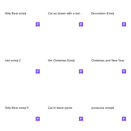
Girly Bear emoji
Cat as drawn with a ballpoint pen
Decoration Emoji
mini emoji 2
the Christmas Emoji
Christmas and New Year
Girly Bear emoji 5
Cat in black pants
yurukuma emoji4