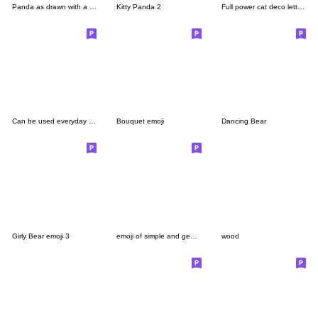
Panda as drawn with a ballpoint pen
Kitty Panda 2
Full power cat deco letter pictogram set
Can be used everyday Kawaii Emoji
Bouquet emoji
Dancing Bear
Girly Bear emoji 3
emoji of simple and gentle color
wood