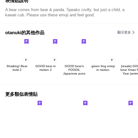
表情貼說明
A bear comes from bear & panda. Speaks civilly, but just a child, a
kawaii cub. Please use these emoji and feel good.
otanuki的其他作品
顯示更多
Shaiking! Bear
GOOD bear in
GOOD bear's
green frog emoji
[resale] G
bold 2
motion 2
FOODS,
in motion
bear Xmas 
Japanese puns
Year (anim
更多類似表情貼