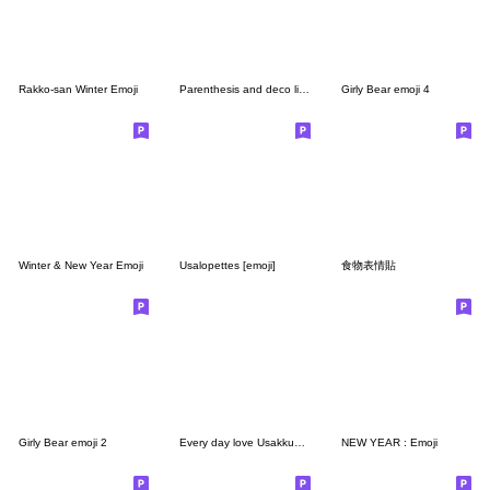
Rakko-san Winter Emoji
Parenthesis and deco line3
Girly Bear emoji 4
Winter & New Year Emoji
Usalopettes [emoji]
食物表情貼
Girly Bear emoji 2
Every day love Usakkuma emoji 2
NEW YEAR : Emoji