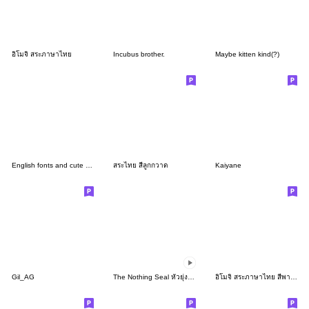
อิโมจิ สระภาษาไทย
Incubus brother.
Maybe kitten kind(?)
English fonts and cute mood
สระไทย สีลูกกวาด
Kaiyane
Gil_AG
The Nothing Seal หัวยุ่ง อิโมจิแอนิเมชัน
อิโมจิ สระภาษาไทย สีพาสเทล