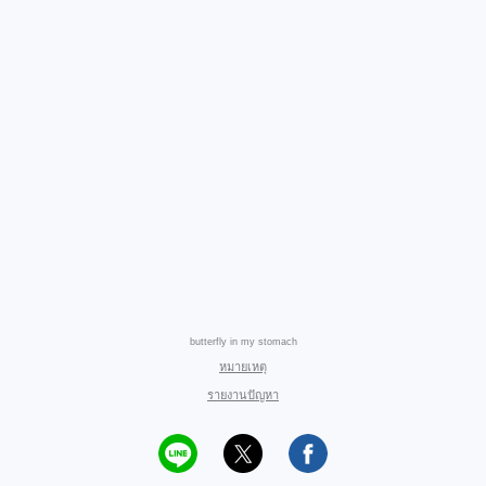
butterfly in my stomach
หมายเหตุ
รายงานปัญหา