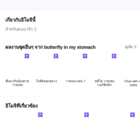
เกี่ยวกับอิโมจินี้
สำหรับคนน่ารัก 3
ผลงานชุดอื่นๆ จาก butterfly in my stomach
ดูเพิ่ม
พี่แมวกับน้องต่าย
ใกล้ฉันทุกอย่าง
วาดแมวเล่น 7
หมีไฝ วาดเล่น
Chat with 
วาดเล่น
เวอร์ชั่นจิก
baby
อิโมจิที่เกี่ยวข้อง