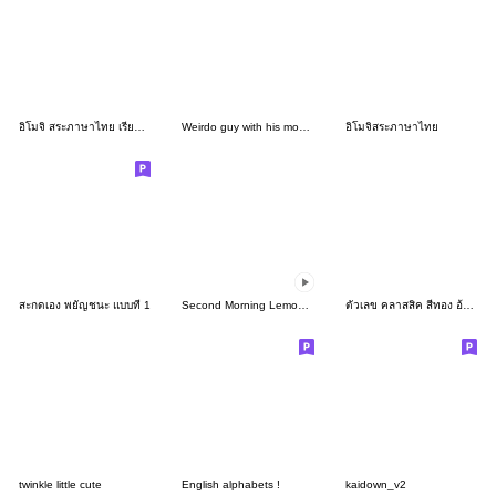
อิโมจิ สระภาษาไทย เรียบง่าย
Weirdo guy with his moneys ! : TC 1
อิโมจิสระภาษาไทย
สะกดเอง พยัญชนะ แบบที่ 1
Second Morning Lemony อิโมจิ
ตัวเลข คลาสสิค สีทอง อ้วนกลม อิโมจิ
twinkle little cute
English alphabets !
kaidown_v2