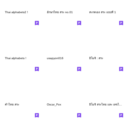
Thai alphabets2 !
อักษรไทย สระ no.01
สะกดเอง สระ แบบที่ 1
Thai alphabets !
usapyon016
อิโมจิ : สระ
คำไทย สระ
Oscar_Fox
อิโมจิ สระไทย และ เลขไทย พาสเทล ดนตรี