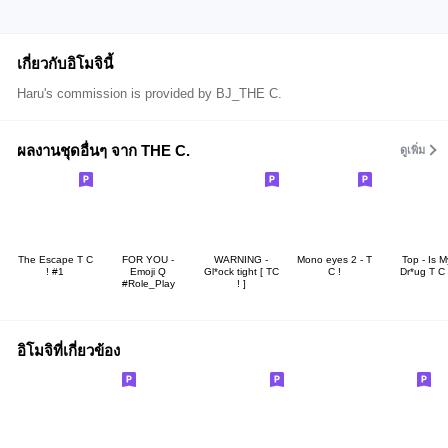
เกี่ยวกับอิโมจินี้
Haru's commission is provided by BJ_THE C.
ผลงานชุดอื่นๆ จาก THE C.
ดูเพิ่ม
The Escape T C
FOR YOU -
WARNING -
Mono eyes 2 - T
Top - Is M
! #1
Emoji Q
Gl*ock tight [ TC
C !
Dr*ug T C 
#Role_Play
! ]
อิโมจิที่เกี่ยวข้อง