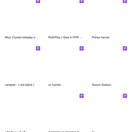
Blue Crystal roleplay emoji
RolePlay | Give it CPR monotone
Pretty hands .
vampire - ( red black )
xx hands.
Gaiow Station.