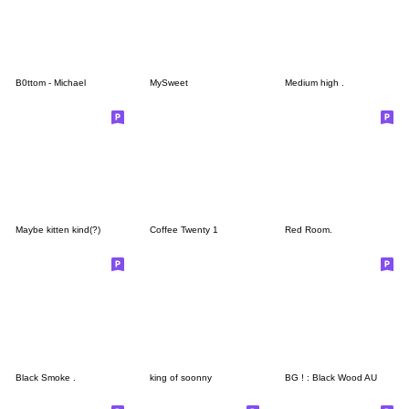
B0ttom - Michael
MySweet
Medium high .
Maybe kitten kind(?)
Coffee Twenty 1
Red Room.
Black Smoke .
king of soonny
BG ! : Black Wood AU