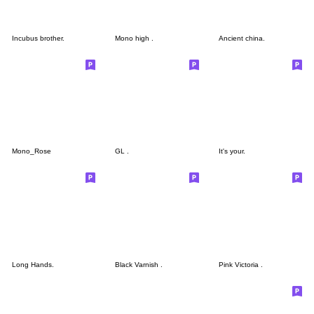
Incubus brother.
Mono high .
Ancient china.
Mono_Rose
GL .
It's your.
Long Hands.
Black Varnish .
Pink Victoria .