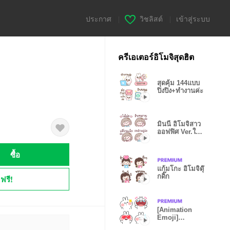
ประกาศ
|
วิชลิสต์
|
เข้าสู่ระบบ
ครีเอเตอร์อิโมจิสุดฮิต
สุดคุ้ม 144แบบ
ปิงปิง+ทำงานค่ะ
มินนี่ อิโมจิสาว
ออฟฟิศ Ver.ใช้
คุยงาน
ซื้อ
แก้มโกะ อิโมจิดุ๊
กดิ๊ก
ฟรี!
[Animation
Emoji]
Spoiled Rabbit