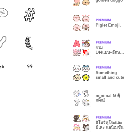
golden doggo
Piglet Emoji.
รวม
144แบบ+อักษร
+งาน+เลข+ร้าน
ค้า
Something
small and cute
minimal G ดุ๊
กดิ๊ก2
อิโมจิคุโระและ
มิเคะ แอนิเมชัน