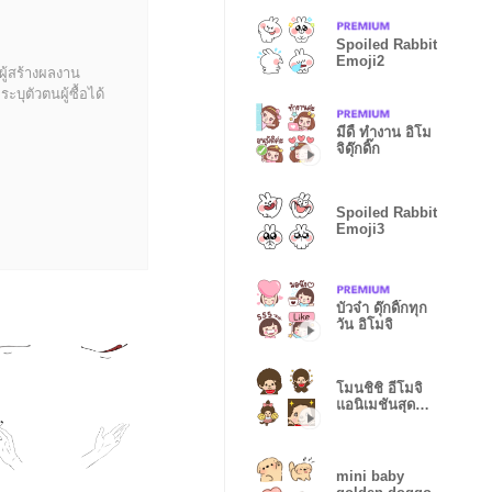
Spoiled Rabbit
Emoji2
ผู้สร้างผลงาน
บุตัวตนผู้ซื้อได้
มีดี้ ทำงาน อิโม
จิดุ๊กดิ๊ก
Spoiled Rabbit
Emoji3
บัวจ๋า ดุ๊กดิ๊กทุก
วัน อิโมจิ
โมนชิชิ อีโมจิ
แอนิเมชันสุดน่า
รัก
mini baby