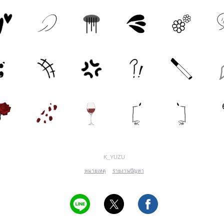
K_YUZU
หมายเหตุ
รายงานปัญหา