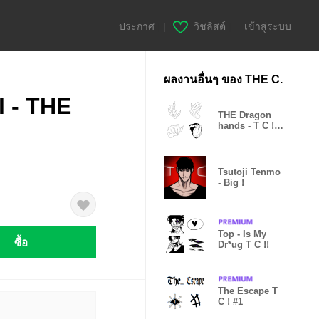
ประกาศ
|
วิชลิสต์
|
เข้าสู่ระบบ
ผลงานอื่นๆ ของ THE C.
l - THE
THE Dragon
hands - T C ! [
Demiums'x ]
Tsutoji Tenmo
- Big !
Top - Is My
ซื้อ
Dr*ug T C !!
The Escape T
C ! #1