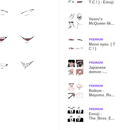
T C ! ) - Emoji
Vesov'x
McQueen 666 -
Emoji
Mono eyes. ( T
C ! )
Japanese
demon -
Roleplay ( T C
! )
Bottom -
Meyumo_Role
Play #1 T C !
Emoji -
The_Boss_Eye
s.