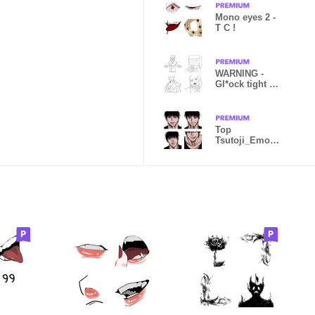
Mono eyes 2 -
T C !
WARNING -
Gl*ock tight [
TC ! ]
Top
Tsutoji_Emoji
Roleplay
1_THE C.