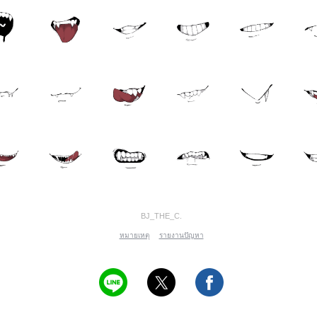
BJ_THE_C.
หมายเหตุ
รายงานปัญหา