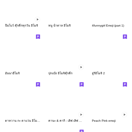
ปั้นโบว์ ดุ๊กดิ๊กทุกวัน อิโมจิ
หนู น้ำตาล อิโมจิ
4funnygirl Emoji (part 1)
อันนาอีโมจิ
ปุกแป้ง อิโมจิดุ๊กดิ๊ก
ยูริอิโมจิ 2
ตาหวาน กะ ตาแว่น อิโมจิ (English)
คานะ & คากิ : เลิฟ เลิฟ อิโมจิ 2
Peach Pink emoji