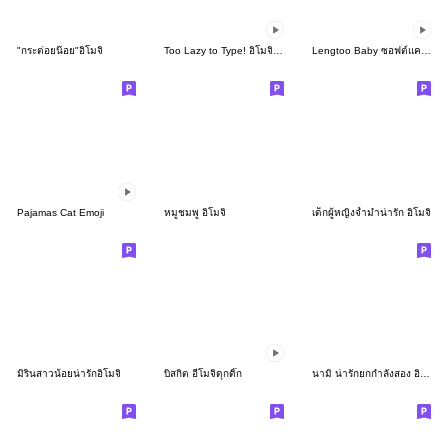
"กระต่อยน๊อย"อิโมจิ
Too Lazy to Type! อิโมจิแอนิเมชัน
Lengtoo Baby ซอฟต์แคนดี้
Pajamas Cat Emoji
หมูชมพู อิโมจิ
เด็กผู้หญิงจ้ำม่ำน่ารัก อิโมจิ
มิรินสาวน้อยน่ารักอิโมจิ
บิสกิต อีโมจิดุกดิ๊ก
นามิ น่ารักยกกำลังสอง อิโมจิ