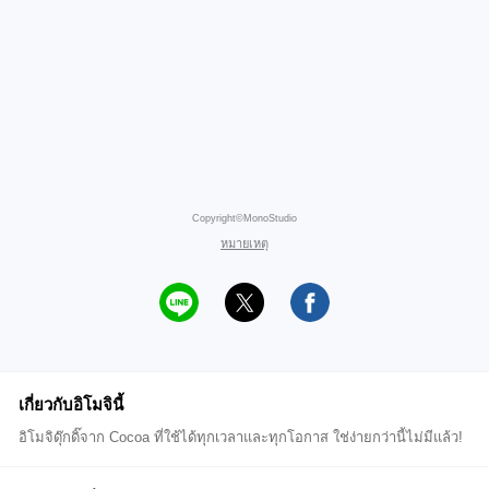
Copyright©MonoStudio
หมายเหตุ
เกี่ยวกับอิโมจินี้
อิโมจิดุ๊กดิ๊จาก Cocoa ที่ใช้ได้ทุกเวลาและทุกโอกาส ใช่ง่ายกว่านี้ไม่มีแล้ว!