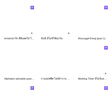
ตกแต่งน่ารัก สีสันสดใส ใช้งานทุกวัน
มินนี่ อิโมจิใช้ทุกวัน
4funnygirl Emoji (part 1)
Alphabet adorable pastel cute emoji
งานออฟฟิศ ไลน์ทำงาน ตอบไวค่ะ
Working Time! อิโมจิแอนิเมชัน