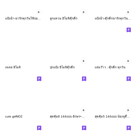
แป้งน้ำ-น่ารักทุกวันใช้บ่อย อิโมจิ
ลูกแหวน อิโมจิดุ๊กดิ๊ก
แป้งน้ำ-ดุ๊กดิ๊กน่ารักทุกวัน อิโมจิ
เจเจล อิโมจิ
ปุกแป้ง อิโมจิดุ๊กดิ๊ก
แจ่มว๊าว : ดุ๊กดิ๊ก ทุกวัน
cute girlNO2
สุดคุ้ม8 144แบบ อักษร+ร้าน+งาน+เลข
สุดคุ้ม5 144แบบ น้องจูดี้+อักษร+ร้าน+งาน