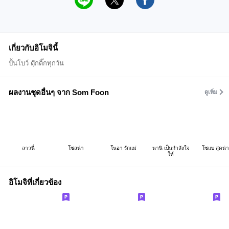
เกี่ยวกับอิโมจินี้
ปั้นโบว์ ดุ๊กดิ๊กทุกวัน
ผลงานชุดอื่นๆ จาก Som Foon
ดูเพิ่ม
ลาวนี่
โซลน่า
โนอา รักแม่
นานิ เป็นกำลังใจ
โซแบ สุดน่า
ให้
อิโมจิที่เกี่ยวข้อง