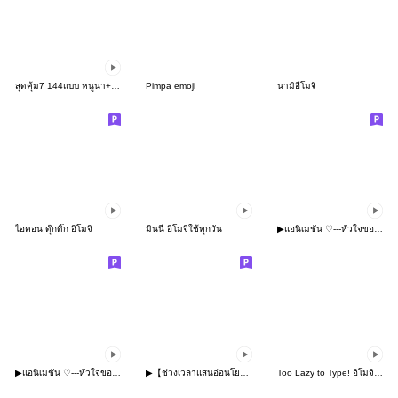
สุดคุ้ม7 144แบบ หนูนา+ทำงาน+ดุ๊กดิ๊ก
Pimpa emoji
นามิอีโมจิ
ไอคอน ดุ๊กดิ๊ก อิโมจิ
มินนี่ อิโมจิใช้ทุกวัน
▶︎แอนิเมชั่น ♡---หัวใจของฉัน---♡ 2
▶︎แอนิเมชั่น ♡---หัวใจของฉัน---♡
▶︎【ช่วงเวลาแสนอ่อนโยนของ Rurumo】
Too Lazy to Type! อิโมจิแอนิเมชัน