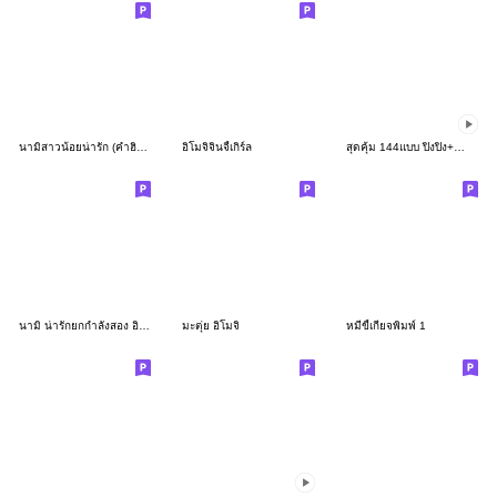
นามิสาวน้อยน่ารัก (คำฮิตตามกระแสอิโมจิ)
อิโมจิจินจี้เกิร์ล
สุดคุ้ม 144แบบ ปิงปิง+ทำงานค่ะ
นามิ น่ารักยกกำลังสอง อิโมจิ 2 (mask)
มะตุ่ย อิโมจิ
หมีขี้เกียจพิมพ์ 1