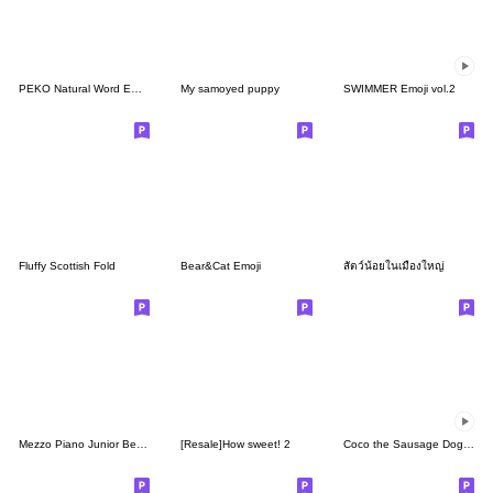
PEKO Natural Word Emoji
My samoyed puppy
SWIMMER Emoji vol.2
Fluffy Scottish Fold
Bear&Cat Emoji
สัตว์น้อยในเมืองใหญ่
Mezzo Piano Junior Berrie's Emoji
[Resale]How sweet! 2
Coco the Sausage Dog Animated Emoji 2