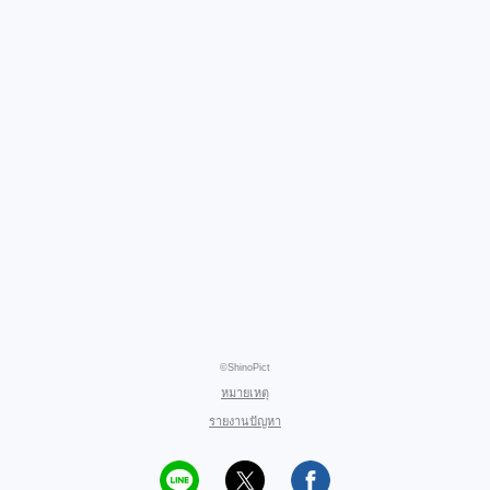
©ShinoPict
หมายเหตุ
รายงานปัญหา