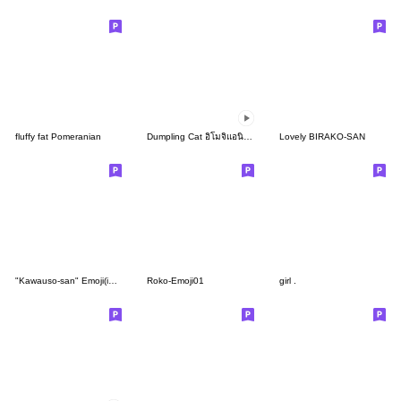
fluffy fat Pomeranian
Dumpling Cat อิโมจิแอนิเมชัน
Lovely BIRAKO-SAN
"Kawauso-san" Emoji(in Winter)
Roko-Emoji01
girl .