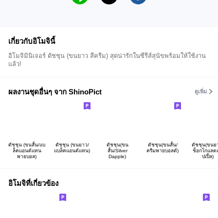
เกี่ยวกับอิโมจินี้
อิโมจิมินิเจอร์ ดัชชุน (ขนยาว สีครีม) สุดน่ารักในซีรีส์สุนัขพร้อมให้ใช้งาน
แล้ว!
ผลงานชุดอื่นๆ จาก ShinoPict
ดูเพิ่ม
ดัชชุน (ขนสั้น/แบ
ดัชชุน (ขนยาว/
ดัชชุน(ขน
ดัชชุน(ขนสั้น/
ดัชชุน(ขนย
ล็คแอนด์แทน
แบล็คแอนด์แทน)
สั้น/Silver
ครีมพายบอลด์)
ช็อกโกแลต
พายบอล)
Dapple)
ปเปิ้ล)
อิโมจิที่เกี่ยวข้อง