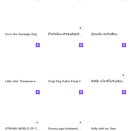
Coco the Sausage Dog
อิโมจิอนิเมะดัชชุนด์สุดหัวใจ
กู้ดมอนิ่ง พบกับเพื่อน.
Little otter "Kawauso-san"Emoji
Corgi Dog KaKa Emoji 2
ดิสนีย์ เรโทรอิโมจิแอนิเมชัน
STRANG WORLD OF CATS Emoji Vol.1
Guinea pigs Animated Emoji
fluffy shih tzu 3set