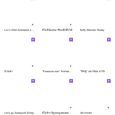
Loc's Otter Animated emoji
อิโมจิน้องหมาชิบะดุ๊กดิ๊กได้
fluffy Siberian Husky
ย้ายเต่า
"Kawauso-san" Animated Emoji
"ทิชชู่" แมวน้อย น่ารัก
Let's go Sadayuki! Emoji
อิโมจิการ์ตูนหนูแฮมสเตอร์ตัวกลม
ปลากระพง