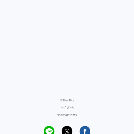
©ShinoPict
หมายเหตุ
รายงานปัญหา