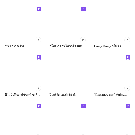
ชินชิล่าขนย้าย
อิโมจิเคลื่อนไหวกล้วยแสนอร่อย
Corky Gorky อิโมจิ 2
อิโมจิอนิเมะดัชชุนด์สุดหัวใจ
อีโมจิไดโนเสาร์น่ารัก
"Kawauso-san" Animated Emoji 2