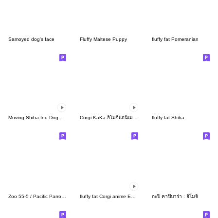
Samoyed dog's face
Fluffy Maltese Puppy
fluffy fat Pomeranian
Moving Shiba Inu Dog EMOJI
Corgi KaKa อิโมจิแอนิเมชัน
fluffy fat Shiba
Zoo 55-5 / Pacific Parrotlet 4
fluffy fat Corgi anime Emoji
กะปิ คาปิบาร่า : อิโมจิ