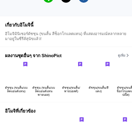
เกี่ยวกับอิโมจินี้
อิโมจิมินิเชอร์ดัชชุน (ขนสั้น สีช็อกโกแลตแทน) ที่แสดงอารมณ์หลากหลาย
มาอยู่ในซีรีส์สุนัขแล้ว!
ผลงานชุดอื่นๆ จาก ShinoPict
ดูเพิ่ม
ดัชชุน (ขนสั้น/แบ
ดัชชุน (ขนสั้น/แบ
ดัชชุน(ขนสั้น/
ดัชชุน(ขนสั้น/สี
ดัชชุน(ขนสั
ล็คแอนด์แทน)
ล็คแอนด์แทน
พายบอลด์)
แดง)
ช็อกโกแลต
พายบอล)
ปเปิ้ล)
อิโมจิที่เกี่ยวข้อง