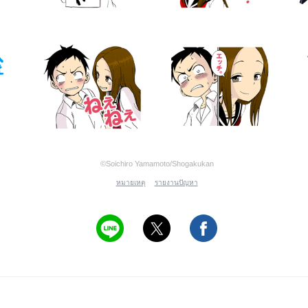
©Soichiro Yamamoto/Shogakukan
หมายเหตุ
รายงานปัญหา