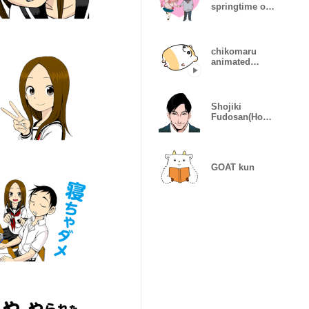
springtime of
my life 4
chikomaru
animated
stickers
Shojiki
Fudosan(Hone
st Real Estate)
GOAT kun