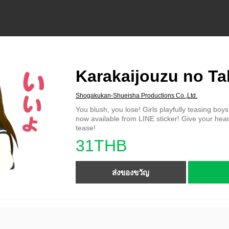
Karakaijouzu no Ta
Shogakukan-Shueisha Productions Co.,Ltd.
You blush, you lose! Girls playfully teasing boy
now available from LINE sticker! Give your hear
tease!
31THB
ส่งของขวัญ