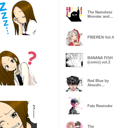
The Nameless
Monster and
Two Knights
FRIEREN Vol.4
BANANA FISH
(comic) vol.2
Red Blue by
Atsushi
Namikiri
Fate Rewinder
The