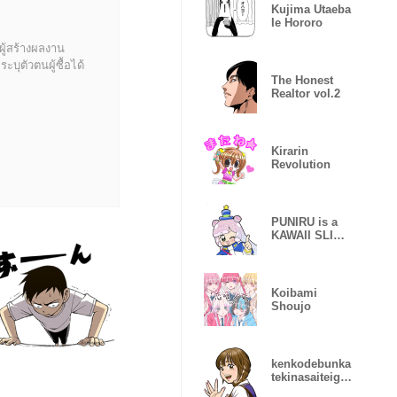
Kujima Utaeba
Ie Hororo
ผู้สร้างผลงาน
บุตัวตนผู้ซื้อได้
The Honest
Realtor vol.2
Kirarin
Revolution
PUNIRU is a
KAWAII SLIME
Vol.1
Koibami
Shoujo
kenkodebunka
tekinasaiteige
ndonoseikatsu