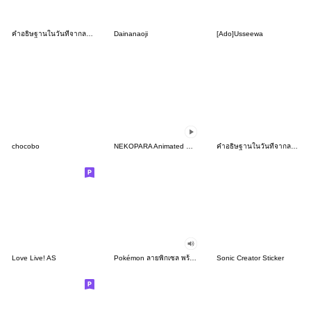
คำอธิษฐานในวันที่จากลา FRIEREN NO.2
Dainanaoji
[Ado]Usseewa
chocobo
NEKOPARA Animated Stickers
คำอธิษฐานในวันที่จากลา FRIEREN
Love Live! AS
Pokémon ลายพิกเซล พร้อมเสียง!
Sonic Creator Sticker