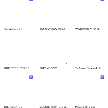
"AsobiAsobase"
ยินดีต้อนรับสู่แก๊งร็อกเกตผู้ชั่วร้าย!
VANGUARD ZERO G
STREET FIGHTER 6 JURI!! Stickers
POKÉMOOOVE!
TV Anime "You and I Are Polar Opposites"
STEINS;GATE 0
MONSTER HUNTER: WORLD Sticker
Persona 3 Reload