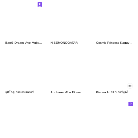
BanG Dream! Ave Mujica vol.1
NISEMONOGATARI
Cosmic Princess Kaguya! Vol.1
ยูกิโอดูเอลมอนสเตอร์
Anohana -The Flower We Saw That Day-
Kizuna AI สติกเกอร์พูดได้ 2