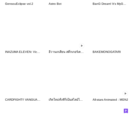
GensouEclipse vol.2
Astro Bot
BanG Dream! It's MyGO!!!!! vol.1
INAZUMA ELEVEN: Victory Road sticker 01
อีวานเกเลียน สติ๊กเกอร์เคลื่อนไหว
BAKEMONOGATARI
CARDFIGHT!! VANGUARD Divinez Season2
เกิดใหม่ทั้งทีก็เป็นสไลม์ไปซะแล้ว
All-stars Animated : MGNJ