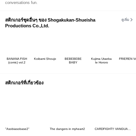
conversations fun.
สติกเกอร์ชุดอื่นๆ ของ Shogakukan-Shueisha
ดูเพิ่ม
Productions Co.,Ltd.
BANANA FISH
Koibami Shoujo
BEBEBEBE
Kujima Utaeba
FRIEREN Vo
(comic) vol.2
BABY
Ie Hororo
สติกเกอร์ที่เกี่ยวข้อง
"Asobiasobase2"
The dangers in myheart2
CARDFIGHT!! VANGUARD Divinez