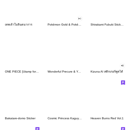
เทพเจ้าในจินตนาการ
Pokémon Gold & Pokémon Silver
Shirakami Fubuki Sticker Vol.2
ONE PIECE [Utamp for Everyday Use]
Wonderful Precure & You and Idol Precure
Kizuna AI สติกเกอร์พูดได้
Bakatare-domo Sticker
Cosmic Princess Kaguya! Vol.2
Heaven Burns Red Vol.1