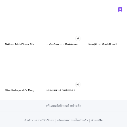
Tekken Mini-Chara Stickers 2
การ์ดข้อความ Pokémon
Konjiki no Gash!! vol1
Miss Kobayashi's Dragon Maid Kanna ver.
เดอะเลเจนด์ออฟเซลดา บรีทออฟเดอะไวลด์
ครีเอเตอร์สติกเกอร์ หน้าหลัก
|
|
ข้อกำหนดการใช้บริการ
นโยบายความเป็นส่วนตัว
ช่วยเหลือ