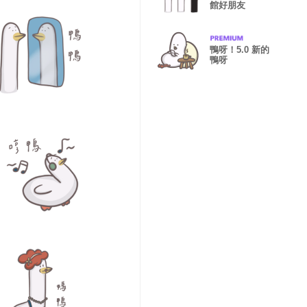
館好朋友
鴨呀！5.0 新的
鴨呀