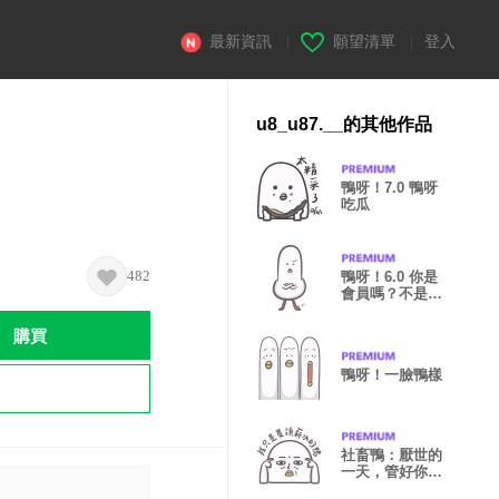
最新資訊
|
願望清單
|
登入
u8_u87.__的其他作品
鴨呀！7.0 鴨呀
吃瓜
482
鴨呀！6.0 你是
會員嗎？不是的
話，請你離開
購買
鴨呀！一臉鴨樣
社畜鴨：厭世的
一天，管好你自
己。