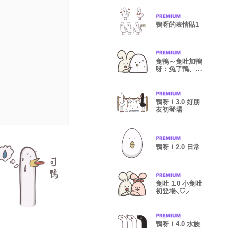
鴨呀的表情貼1
兔鴨～兔吐加鴨
呀：兔了鴨、吐
了呀
鴨呀！3.0 好朋
友初登場
鴨呀！2.0 日常
兔吐 1.0 小兔吐
鴨呀！4.0 水族