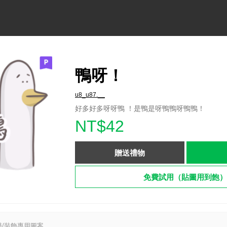
鴨呀！
u8_u87.__
好多好多呀呀鴨 ！是鴨是呀鴨鴨呀鴨鴨！
NT$42
贈送禮物
免費試用（貼圖用到飽）
/裝飾專用圖案