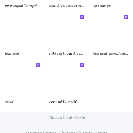
ทหารบกสุดเท่ กับคำพูดที่ใช้ทุกวัน
ตชด. ตำรวจตระเวนชายดี “นายชายแดน”
Hijab and girl
hijab chibi
อาลีฟ : มุสลิมบอย คำอวยพรดีๆ
Most used Islamic, Arabic,Bahasa phrases
จระแข่
อรชร เวอร์ชั่นแหลงใต้
ครีเอเตอร์สติกเกอร์ หน้าหลัก