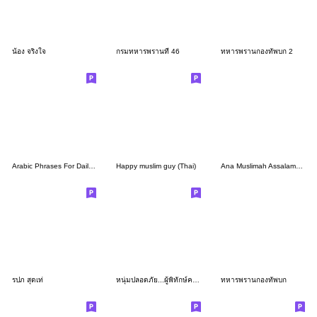
น้อง จริงใจ
กรมทหารพรานที่ 46
ทหารพรานกองทัพบก 2
Arabic Phrases For Daily Life 2
Happy muslim guy (Thai)
Ana Muslimah Assalamualaikum
รปภ สุดเท่
หนุ่มปลอดภัย...ผู้พิทักษ์ความสงบสุข
ทหารพรานกองทัพบก