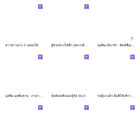
สาวชาวเกาะ 2 แหลงใต้
ผู้ช่วยช่างไฟฟ้า (หมวกส้ม) By Tumzaa PEA
มุสลิมะห์น่ารัก : พิมพ์ชื่อเองได้
มุสลิม มุสลิมชาย : ภาษาถิ่นใต้ (อิสลาม)
นักดับเพลิงและกู้ภัย Vol.3
รถตู้มาแล้ว ยินดีให้บริการครับ ชุด 1