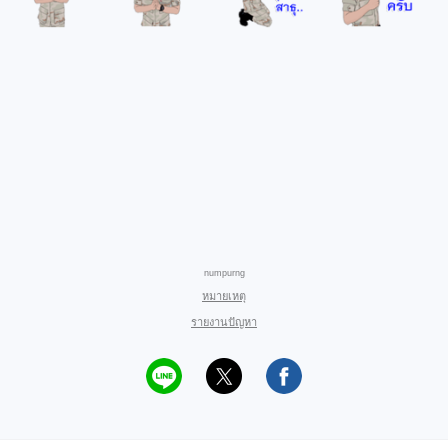
numpurng
หมายเหตุ
รายงานปัญหา