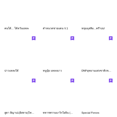
คนใต้... ใต้หวันแหละ
ตำหนวดชายแดน V.1
หนุ่มมุสลิม...คร๊าบบ!
บ่าวแหลงใต้
หนูนุ้ย แหลงฉาว
DNPอุทยานแห่งชาติ/เขตรักษาพันธุ์สัตว์ป่า
ฮูดา ฮิญาบ1(อิสลาม)ไทย สติกเกอร์
ทหารพรานนาวิกโยธิน (ทหารดำหมวกเหล็ก)
Special Forces