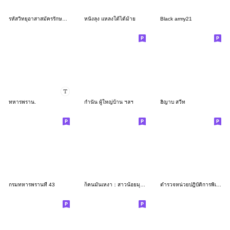
รหัสวิทยุอาสาสมัครรักษาดินแดน (อส.)
หนังลุง แหลงใต้ได้ม้าย
Black army21
ทหารพราน.
กำนัน ผู้ใหญ่บ้าน ฯลฯ
ฮิญาบ สวีท
กรมทหารพรานที่ 43
ก็คนมันเหงา：สาวน้อยมุสลิม❤️
ตำรวจหน่วยปฎิบัติการพิเศษ 953