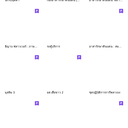
นักรบชุดดำ
กองอาสารักษาดินแดน (อักษรย่อ: อส.
อาสารักษาดินแดน: สมาชิก อส.v2
ฮิญาบ ฟลาวเวอร์ : ภาษายาวี
รถตู้บริการ
อาสารักษาดินแดน : สมาชิก อส
มุสลิม 3
อส.เสื้อขาว 2
ชุดปฏิบัติการกากีพลางงง