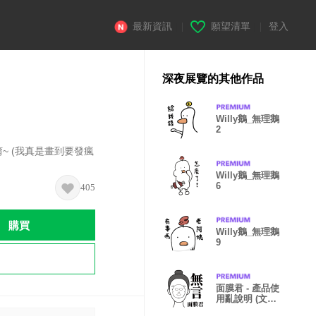
最新資訊
|
願望清單
|
登入
深夜展覽的其他作品
Willy鵝_無理鵝
2
~ (我真是畫到要發瘋
Willy鵝_無理鵝
6
405
購買
Willy鵝_無理鵝
9
面膜君 - 產品使
用亂說明 (文字
放大版)