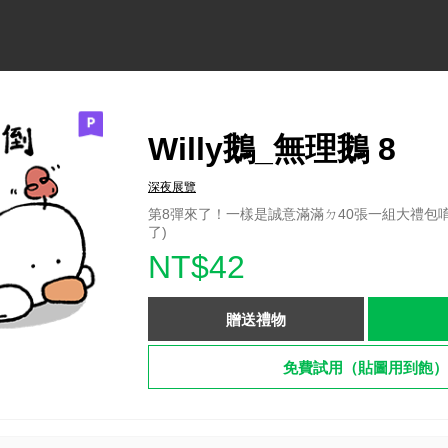
Willy鵝_無理鵝 8
深夜展覽
第8彈來了！一樣是誠意滿滿ㄉ40張一組大禮包唷
了)
NT$42
贈送禮物
免費試用（貼圖用到飽）