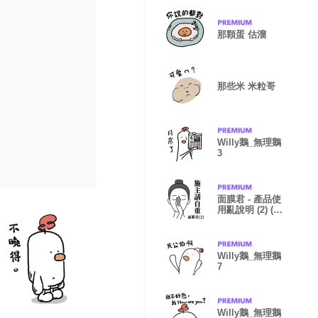
那顆蛋 估溜
那些米 米粒哥
Willy鵝_無理鵝
3
面膜君 - 產品使
用亂說明 (2) (文
字放大版)
Willy鵝_無理鵝
7
Willy鵝_無理鵝