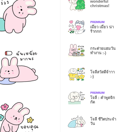
wonderful
christmas!
เมี๊ยว เมี๊ยว น่า
ร้ากกก
กระต่ายแฮมวัน
ทำงาน :-)
โจลี่สวัสดีจ้าาา
:-)
โจลี่ : คำพูดจิก
กัด
โจลี่ ชีวิตประจำ
วัน