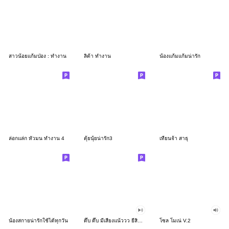
สาวน้อยแก้มป่อง : ทำงาน
ลิต้า ทำงาน
น้องแก้มแก้มน่ารัก
ล่อกแล่ก หัวมน ทำงาน 4
ตุ้ยนุ้ยน่ารัก3
เทียนจ้า สาธุ
น้องสกายน่ารักใช้ได้ทุกวัน
ดึ๊บ ดึ๊บ มีเสียงแน้ววว ยี่สิบสอง
โซล โมเน่ V.2