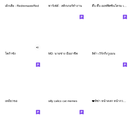
เด็กเฮีย - RedremasteRed
พาร์เฟ่ต์ : สติกเกอร์ทำงาน
ดึ๊บ ดึ๊บ ออฟฟิศซินโดรม เจ็ด
โพก้าซัง
MD: นายช่าง มืออาชีพ
ลิต้า เวิร์กกิ้งวูแมน
เหมียวขอ
silly calico cat memes
❤️ลิซ่า หน้าตลก หน้ากวน!❤️