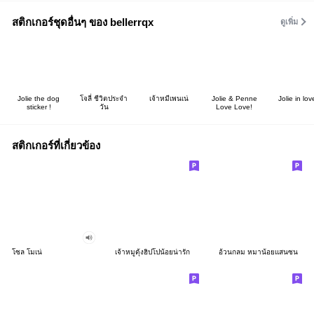
สติกเกอร์ชุดอื่นๆ ของ bellerrqx
ดูเพิ่ม
Jolie the dog
โจลี่ ชีวิตประจำ
เจ้าหมีเพนเน่
Jolie & Penne
Jolie in lov
sticker !
วัน
Love Love!
สติกเกอร์ที่เกี่ยวข้อง
โซล โมเน่
เจ้าหมูดุ้งฮิปโปน้อยน่ารัก
อ้วนกลม หมาน้อยแสนซน