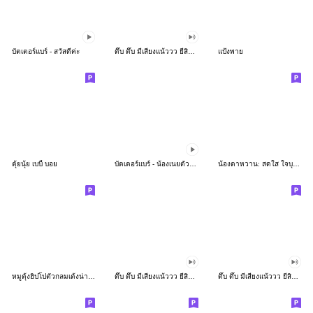
บัตเตอร์แบร์ - สวัสดีค่ะ
ดึ๊บ ดึ๊บ มีเสียงแน้ววว ยี่สิบห้า
แป้งพาย
ตุ้ยนุ้ย เบบี้ บอย
บัตเตอร์แบร์ - น้องเนยตัวตึง พุงเต่ง
น้องตาหวาน: สดใส ใจบุญ (สีพาสเทล)
หมูดุ้งฮิปโปตัวกลมเด้งน่ารัก
ดึ๊บ ดึ๊บ มีเสียงแน้ววว ยี่สิบเจ็ด
ดึ๊บ ดึ๊บ มีเสียงแน้ววว ยี่สิบหก