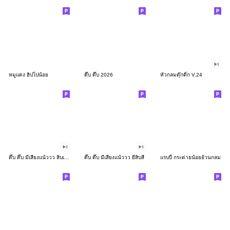
หมูแดง ฮิปโปน้อย
ดึ๊บ ดึ๊บ 2026
หัวกลมดุ๊กดิ๊ก V.24
ดึ๊บ ดึ๊บ มีเสียงแน้ววว สิบเก้า
ดึ๊บ ดึ๊บ มีเสียงแน้ววว ยี่สิบสี่
แรบบี้ กระต่ายน้อยอ้วนกลม