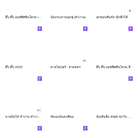
ดึ๊บ ดึ๊บ ออฟฟิศซินโดรม เก้า
น้องกระต่ายนุ่มฟู (ทำงาน)
เครยอนชินจัง! ดุ๊กดิ๊กได้
ดึ๊บ ดึ๊บ 2025
ต่ายไฮเปอร์ : สาดดด!!
ดึ๊บ ดึ๊บ ออฟฟิศซินโดรม สี่
นายต้นไม้ ทำงาน ทำงาน ทำงาน!!!
ซัมเมอร์และเพื่อน
น้องยิมยิ้ม ส่งสุข ทุกวัน CutePastel THA