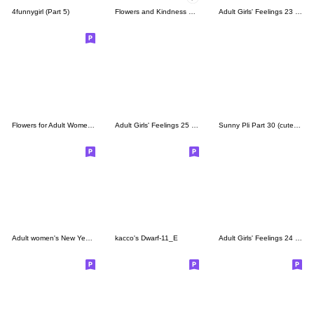
4funnygirl (Part 5)
Flowers and Kindness Popup Stickers
Adult Girls' Feelings 23 (Star & Dot)
Flowers for Adult Women Every Day 21
Adult Girls' Feelings 25 (Juicy Summer)
Sunny Pli Part 30 (cute daily life)
Adult women's New Year's holiday/22
kacco's Dwarf-11_E
Adult Girls' Feelings 24 (Star & Dot)