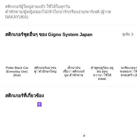
สติกเกอร์ผู้ใหญ่สายแบ๊ว ใช้ได้ในทุกวัน
คำทักทาย/ผู้หญิง/ดอกไม้/หัวใจ/น่ารัก/เรียบง่าย/พาร์เฟต์ (ผู้วาด
NAKAYUKA)
สติกเกอร์ชุดอื่นๆ ของ Gigno System Japan
ดูเพิ่ม
Polite Black Cat
สติกเกอร์แมวขน
เด็กน่ามัน
คำพูดฤดูร้อน ฤดู
นกชิมะเอน
(Everyday Use)
ฟู♡ตัวอักษรใหญ่
เขี้ยว♡สติกเกอร์
ฝน อ่อน
ขนพองๆ♡ใช้
(thai)
นูน คำทักทาย
หวาน♡ใช้ได้
ครอบครัว (
ตลอด
สติกเกอร์ที่เกี่ยวข้อง