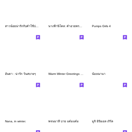
สาวน้อยน่ารักกับคำใช้บ่อย❤️
นางฟ้านิโคล: คำอวยพรที่ใช้ได้ทุกวัน [EN]
Pumps Girls 4
อันดา : น่ารัก วันสบายๆ
Warm Winter Greetings - Wavy Hair Girl
น้องณานา
Nana, in winter.
พจนมาลี บาย แต๋มแต๋ม
มูจิ มินิมอล เกิร์ล