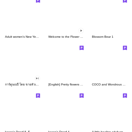
Adult women's New Year's holiday/20
Welcome to the Flower Garden
Blossom Bear 1
การ์ตูนเบบี้ โดย ขายหัวเราะ
[English] Pretty flowers and greeting
COCO and Wondrous Gang 23
kacco's Dwarf-8_E
kacco's Dwarf-4
A little healing adult women's 9 S/S