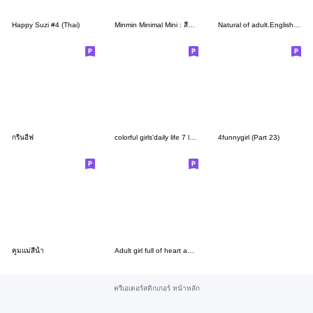
Happy Suzi #4 (Thai)
Minmin Minimal Mini : สีหน้าหลากหลาย
Natural of adult.English version
กรีนอีฟ
colorful girls'daily life 7 l&h
4funnygirl (Part 23)
คูมแม่สีน้ำ
Adult girl full of heart and stars W 11
ครีเอเตอร์สติกเกอร์ หน้าหลัก