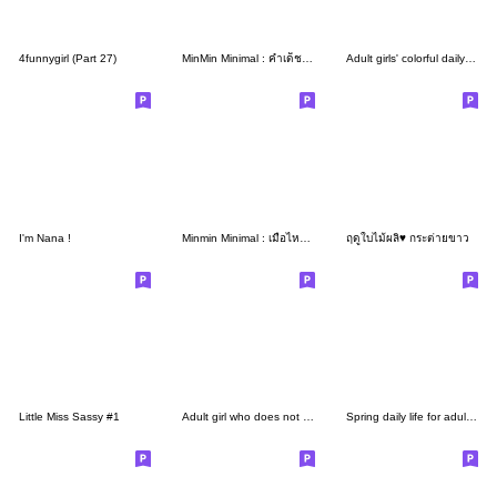
4funnygirl (Part 27)
MinMin Minimal : คำเด็ช สีพาสเทล
Adult girls' colorful daily life A&W15
I'm Nana !
Minmin Minimal : เมื่อไหร่จะวันหยุด
ฤดูใบไม้ผลิ♥️ ︎กระต่ายขาว
Little Miss Sassy #1
Adult girl who does not lose 12 S&S
Spring daily life for adult girls/17