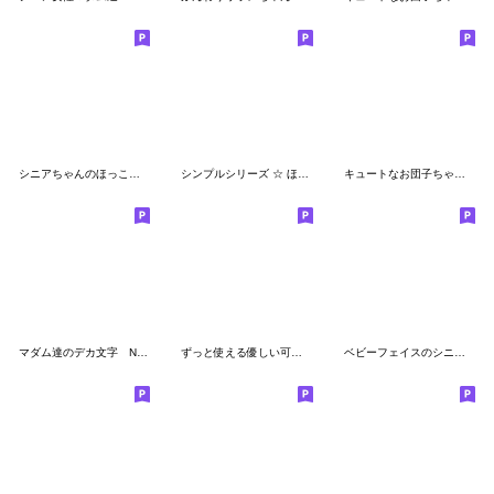
シニアちゃんのほっこりやさしい秋スタンプ
シンプルシリーズ ☆ ほのぼのボブちゃん
キュートなお団子ちゃん 10 ☆ 日常・敬語
マダム達のデカ文字 No.104
ずっと使える優しい可愛いが大好きな女の子
ベビーフェイスのシニアちゃん♡愛ある長文