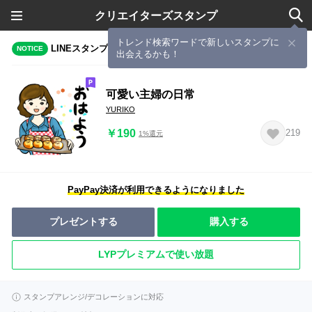
クリエイターズスタンプ
トレンド検索ワードで新しいスタンプに
LINEスタンプメーカーで作成されたスタンプ
NOTICE
出会えるかも！
可愛い主婦の日常
YURIKO
￥190
219
1%還元
PayPay決済が利用できるようになりました
プレゼントする
購入する
LYPプレミアムで使い放題
スタンプアレンジ/デコレーションに対応