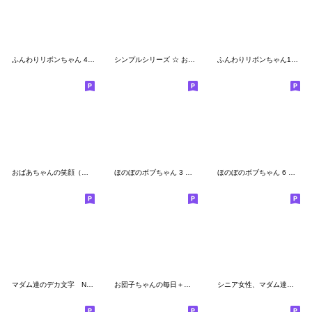
ふんわりリボンちゃん 4♡日常編
シンプルシリーズ ☆ お団子ちゃん
ふんわりリボンちゃん10 ♡ 日常・敬語
おばあちゃんの笑顔（真夏）
ほのぼのボブちゃん 3 ♡ 毎日＋時々＝便利
ほのぼのボブちゃん 6 ♡夏にやさしい
マダム達のデカ文字 No102
お団子ちゃんの毎日＋時々＝便利
シニア女性、マダム達へ No3 秋冬用