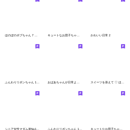
ほのぼのボブちゃん 7 ♡毎日＋待ち合わせ
キュートなお団子ちゃん14 ☆ 毎日シンプル
かわいい日常 2
ふんわりリボンちゃん 15 ♡気遣い・敬語
おばあちゃんが日常よく使う言葉 No.06
スイーツを添えて ♡ ほのぼのボブちゃん
シニア女性マダム達No112 春、お疲れさま
ふんわりリボンちゃん 18 ♡ ポジティブ
キュートなお団子ちゃん12 ♡ リラックス編