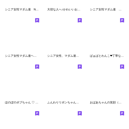
シニア女性マダム達 No.88
大切な人へ♪かわいいおばあちゃんの日常2
シニア女性マダム達 デカ文字 No.99
シニア女性マダム達ヘ No. 48
シニア女性、マダム達へ 少し太め編
ばぁばとわんこ❤︎丁寧な言葉スタンプ
ほのぼのボブちゃん ♡ いろんな秋・日常
ふんわりリボンちゃん♡日常編
おばあちゃんの笑顔（花）