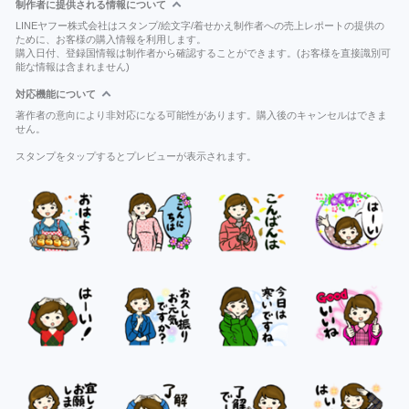
制作者に提供される情報について
LINEヤフー株式会社はスタンプ/絵文字/着せかえ制作者への売上レポートの提供の
ために、お客様の購入情報を利用します。
購入日付、登録国情報は制作者から確認することができます。(お客様を直接識別可
能な情報は含まれません)
対応機能について
著作者の意向により非対応になる可能性があります。購入後のキャンセルはできま
せん。
スタンプをタップするとプレビューが表示されます。