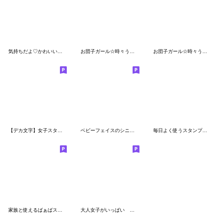
気持ちだよ♡かわいい主婦【デカ文字】
お団子ガール☆時々うさぴょんと
お団子ガール☆時々うさぴょんと2(再販）
【デカ文字】女子スタンプ
ベビーフェイスのシニアちゃん17日常・敬語
毎日よく使うスタンプ。61
家族と使えるばぁばスタンプ３
大人女子がいっぱい 読みやすいデカ文字