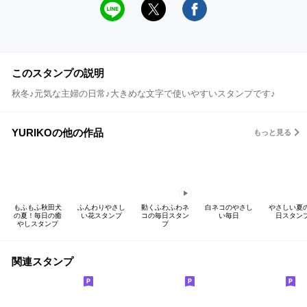
このスタンプの説明
秋冬♪元気な主婦の日常♪大きめな文字で使いやすいスタンプです♪
YURIKOの他の作品
もっと見る
もふもふ秋田犬
ふんわりやさし
動くふわふわネ
白ネコのやさし
やさしい夏
の夏！毎日の癒
い花スタンプ
コの毎日スタン
い毎日
日スタン
やしスタンプ
プ
関連スタンプ