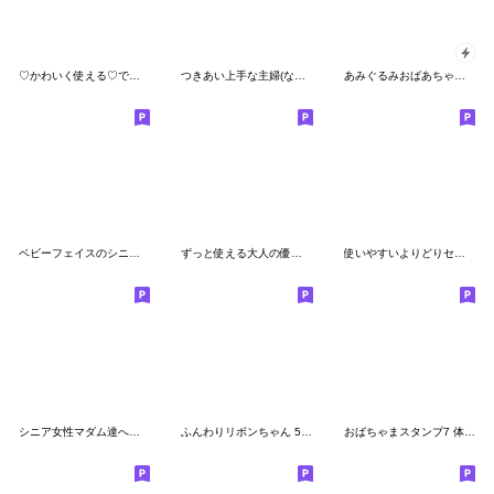
♡かわいく使える♡でか文字・敬語♪4
つきあい上手な主婦(なかよし編)
あみぐるみおばあちゃん 飛び出す！
ベビーフェイスのシニアちゃん 2☆冬(修正)
ずっと使える大人の優しいきづかい 女の子
使いやすいよりどりセット 【敬語】
シニア女性マダム達へ No22 毎日使える編
ふんわりリボンちゃん 5 ♡ ほっこり秋
おばちゃまスタンプ7 体調等への気づかい