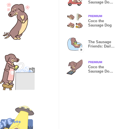
Sausage Dog
5
Coco the
Sausage Dog
The Sausage
Friends: Daily
Life
Coco the
Sausage Dog
2