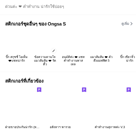
ด่วนค่ะ ❤ คำทำงาน น่ารักใช้บ่อยๆ
สติกเกอร์ชุดอื่นๆ ของ Ongsa S
ดูเพิ่ม
บิ๊ก สกุชชี่ ไอเท็ม
ข้อความตามใจ
อนุมัติค่ะ ❤️ แชท
แมวส้มส้ม ❤️ ตัว
บิ๊ก เขียวจิ๋ว
❤️แชทน่ารัก
แมวส้มส้ม ❤️ รัด
คำทำงานพาส
ตึงออฟฟิศ 5
น่ารัก
ติ้ว
เทล
สติกเกอร์ที่เกี่ยวข้อง
ฝ่ายขายประกันน่ารัก (หญิง) ชุดที่ 1
อสังหาฯ พารวย
คำทำงานสุภาพค่ะ V.3