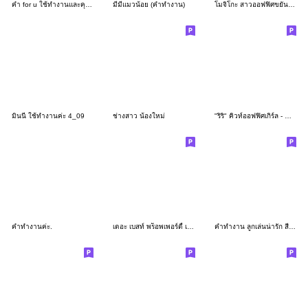
คำ for u ใช้ทำงานและคุยได้ทุกวันV.17
มีมี่แมวน้อย (คำทำงาน)
โมจิโกะ สาวออฟฟิศขยันทำงาน Ver.Eng
มินนี่ ใช้ทำงานค่ะ 4_09
ช่างสาว น้องใหม่
"ริริ" คิวท์ออฟฟิศเกิร์ล - คำทำงานสุภาพ
คำทำงานค่ะ.
เดอะ เบสท์ พร็อพเพอร์ตี้ เอเจนท์
คำทำงาน ลูกเล่นน่ารัก สีเข้ม