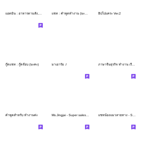
แอดมิน : อาหารตามสั่ง,ขายอาหาร,พร้อมส่ง
แชท : คำพูดทำงาน (นะคะ)
ฮิปโปแคระ Ver.2
กู๊ดแชท : กู๊ดจ๊อบ (นะคะ)
มาเอารัย :/
ภาษาจีนธุรกิจ ทำงาน เรียนต้องมี V.11
คำพูดสำหรับ ทำงานค่ะ
Ms.Jingjai - Super salesgirl (Eng)
แชทน้องแมวลายทาง - Small Chat