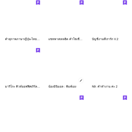
คำสุภาพภาษาญี่ปุ่น-ไทยสำหรับผู้หญิงทำงาน
แชทพาสเทลฮิต คำโซเชียลแชท 2
บัญชีงานที่เรารัก V.2
มาริโกะ คิวท์ออฟฟิศเกิร์ลคำพูดทำงานสุภาพ
น้องมินิมอล : พิมพ์เอง
N9: คำทำงาน ค่ะ 2