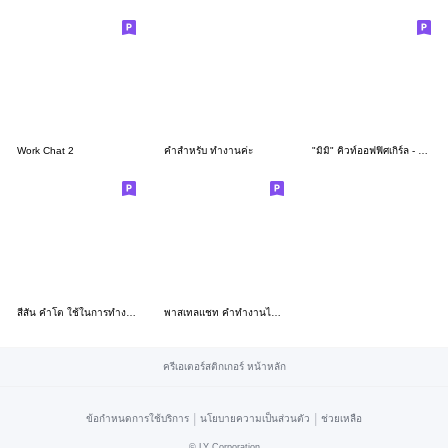
Work Chat 2
คำสำหรับ ทำงานค่ะ
"มิมิ" คิวท์ออฟฟิศเกิร์ล - คำทำงานสุภาพ
สีสัน คำโต ใช้ในการทำงาน (ค่ะ)
พาสเทลแชท คำทำงานไม่ต้องพิมพ์ ทีมซอฟต์
ครีเอเตอร์สติกเกอร์ หน้าหลัก
|
|
ข้อกำหนดการใช้บริการ
นโยบายความเป็นส่วนตัว
ช่วยเหลือ
©
LY Corporation