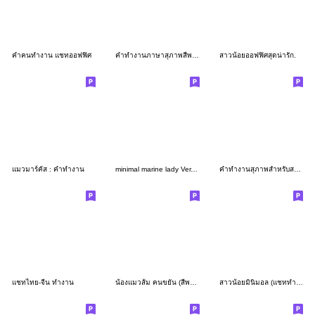
คำคนทำงาน แชทออฟฟิศ
คำทำงานภาษาสุภาพสีพาสเทล V.2
สาวน้อยออฟฟิศสุดน่ารัก.
แมวมาร์คัส : คำทำงาน
minimal marine lady Ver.ทำงานกันเถอะ
คำทำงานสุภาพสำหรับสาวออฟฟิศ
แชทไทย-จีน ทำงาน
น้องแมวส้ม คนขยัน (สีพาสเทล)
สาวน้อยมินิมอล (แชททำงาน)