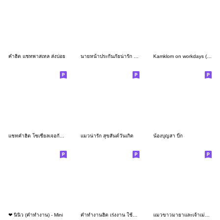
คำฮิต แชทพาสเทล ส่งบ่อย
นายหน้าประกันภัยน่ารัก ศรีกรุงโบรคเกอร์
Kamklom on workdays (set 2) Eng Ver.
แชทคำฮิต โซเชียลเจอกันบ่อยๆ
แมวน่ารัก สุขสันต์วันเกิด
น้องบุญสา บิ๊ก
❤ นินิว (คำทำงาน) - Mini
คำทำงานฮิต เร่งงาน ใช้ได้บ่อย
แมวขาวมายาและเจ้าเม่นน้อย