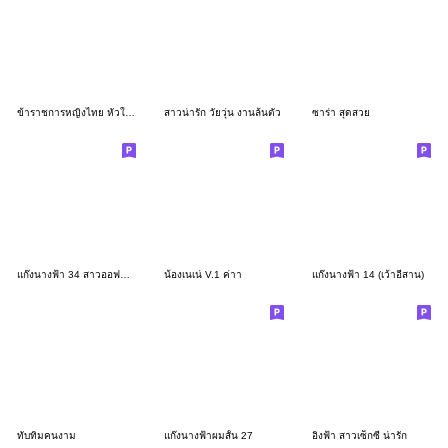
ข้าราชการหญิงไทย หัวใจเพื่อประชาชน
สาวน่ารัก วัยวุ่น งานล้นตัว
ซาร่า สุดสวย
แก๊งนางฟ้า 34 สาวออฟฟิศ บิ๊ก
น้องเนเน่ V.1 ค่าา
แก๊งนางฟ้า 14 (เว้าอีสาน)
ทับทิมคนงาม
แก๊งนางฟ้าผมสั้น 27
อิงฟ้า สาวเซ็กซี่ น่ารัก