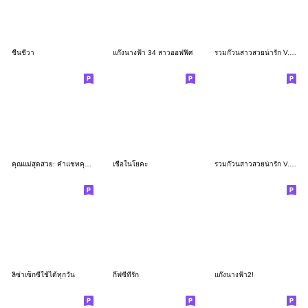
ชื่นชีวา
แก๊งนางฟ้า 34 สาวออฟฟิศ
รวมก๊วนสาวสวยน่ารัก V.13 (Big)
คุณแม่สุดสวย: คำแชทคุณแม่ใช้ได้ทุกวัน
เชื่อในโยคะ
รวมก๊วนสาวสวยน่ารัก V.14
ลิซ่าเซ็กซี่ใช้ได้ทุกวัน
กิ๊ฟซี่ที่รัก
แก๊งนางฟ้า2!