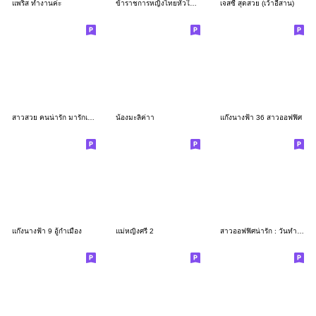
แพริส ทำงานค่ะ
ข้าราชการหญิงไทยหัวใจเพื่อประชาชน
เจสซี่ สุดสวย (เว้าอีสาน)
สาวสวย คนน่ารัก มารักเลยไหม
น้องมะลิค่าา
แก๊งนางฟ้า 36 สาวออฟฟิศ
แก๊งนางฟ้า 9 อู้กำเมือง
แม่หญิงศรี 2
สาวออฟฟิศน่ารัก : วันทำงาน