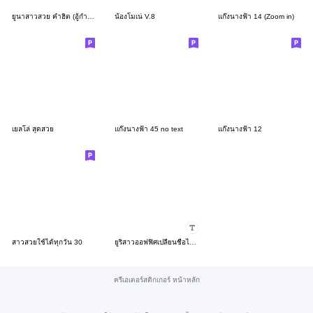
ยูนาสาวสวย คำฮิต (อู้กำเมือง)
น้องโมเน่ V.8
แก๊งนางฟ้า 14 (Zoom in)
เยลโล่ สุดสวย
แก๊งนางฟ้า 45 no text
แก๊งนางฟ้า 12
สาวสวยใช้ได้ทุกวัน 30
ยูริสาวออฟฟิศเปลี่ยนชื่อได้ (วันจันทร์)
ครีเอเตอร์สติกเกอร์ หน้าหลัก