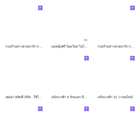
รวมก๊วนสาวสวยน่ารัก V.17
แม่หญิงศรี โฉมใหม่ ไฉไลเวอร์!
รวมก๊วนสาวสวยน่ารัก V.10
เฟนย่า,พริตตี้ เกิร์ล : ใช้ได้ทุกวัน
แก๊งนางฟ้า 6 รักนะคะ บิ๊กสติ๊กเกอร์
แก๊งนางฟ้า 31 วาเลนไทน์​