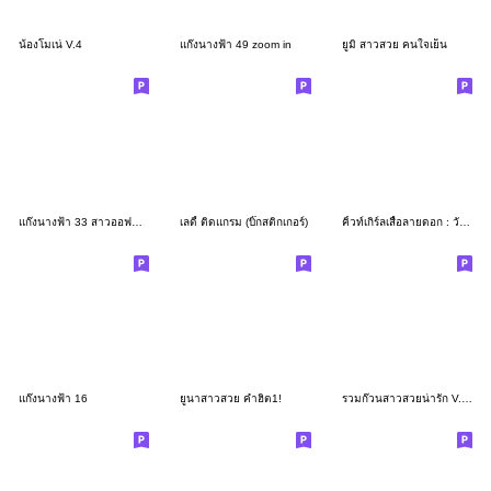
น้องโมเน่ V.4
แก๊งนางฟ้า 49 zoom in
ยูมิ สาวสวย คนใจเย็น
แก๊งนางฟ้า 33 สาวออฟฟิศ บิ๊ก
เลดี้ ติดแกรม (บิ๊กสติกเกอร์)
คิ้วท์เกิร์ลเสื้อลายดอก : วันสงกรานต์
แก๊งนางฟ้า 16
ยูนาสาวสวย คำฮิต1!
รวมก๊วนสาวสวยน่ารัก V.25 ปีใหม่