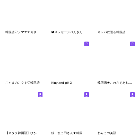
韓国語♡シマエナガさん。④
❤️メッセージぺんぎん❤️韓国語2
オッパに送る韓国語
こぐまのこぐま♡韓国語
Kitty and girl 3
韓国語★これさえあればＯＫ！【冬】
【オタク韓国語】ひかえめフレンズ
続・ねこ田さん★韓国語スタンプ
わんこの英語