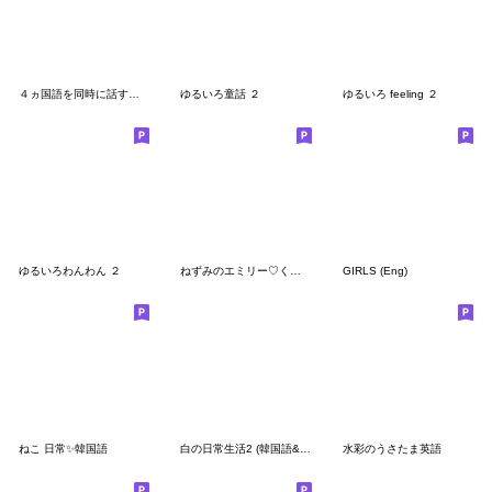
４ヵ国語を同時に話すネジネコスタンプ
ゆるいろ童話 ２
ゆるいろ feeling ２
ゆるいろわんわん ２
ねずみのエミリー♡くるみ割り人形♡
GIRLS (Eng)
ねこ 日常✨韓国語
白の日常生活2 (韓国語&日本語)
水彩のうさたま英語