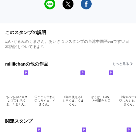
このスタンプの説明
ぬいぐるみのくまさん。あいさつ♡スタンプの台湾中国語verです♡日
本語訳もついてるよ♡
miiiiichanの他の作品
もっと見る
ちっちゃいスタ
♡こころ伝わる
《年中使える》
ぼくは、いぬ。
《省スペー
ンプ♡しろく
♡しろくま、く
しろくま、くま
と仲間たち♡
♡しろくま
ま、くまくん。
まくん。
くん。
まくん。
関連スタンプ