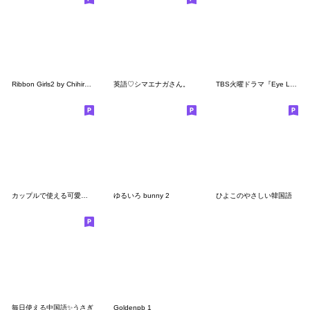
Ribbon Girls2 by Chihiro Kitamura
英語♡シマエナガさん。
TBS火曜ドラマ『Eye Love You』vol.2
カップルで使える可愛い女の子。韓国語。
ゆるいろ bunny 2
ひよこのやさしい韓国語
毎日使える中国語✨うさぎ
Goldenpb 1