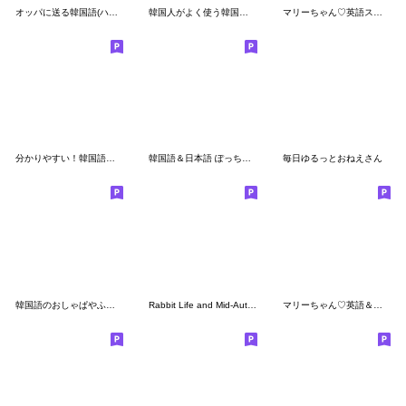
オッパに送る韓国語(ハングルonly)
韓国人がよく使う韓国語♡2
マリーちゃん♡英語スタンプ
分かりやすい！韓国語♡トイプー
韓国語＆日本語 ぽっちゃりくまさん
毎日ゆるっとおねえさん
韓国語のおしゃぱやふれんず
Rabbit Life and Mid-Autumn Festival
マリーちゃん♡英語＆日本語スタンプ