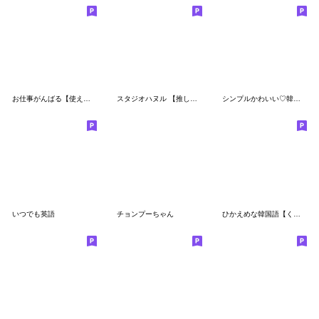
お仕事がんばる【使える敬語】スタンプ
スタジオハヌル 【推し活編】
シンプルかわいい♡韓国語２
いつでも英語
チョンプーちゃん
ひかえめな韓国語【くすみカラー】