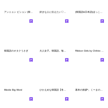
アンニョン ビション (韓国語 ver.)
好きな人に伝えたい♡ミニうさぎ 韓国語ver
(韓国語&日本語)ほっこりやさしい毎日言葉
韓国語のオタクうさぎ
大人女子。韓国語。毎日。
Ribbon Girls by Chihiro Kitamura
Miedie Big Word
ひかえめな韓国語【冬＆あけおめ】♡修正版
基本の挨拶*。くーまの韓国語と日本語