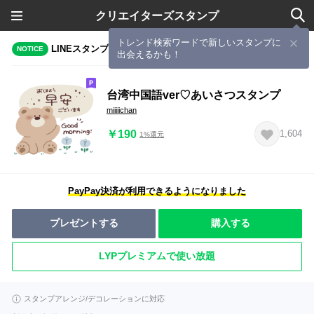
クリエイターズスタンプ
トレンド検索ワードで新しいスタンプに
LINEスタンプメーカーで作成されたスタンプ
NOTICE
出会えるかも！
台湾中国語ver♡あいさつスタンプ
miiiiichan
￥190
1,604
1%還元
PayPay決済が利用できるようになりました
プレゼントする
購入する
LYPプレミアムで使い放題
スタンプアレンジ/デコレーションに対応