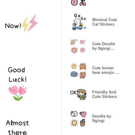
Minimal Cute
Cat Stickers
Cute Doodle
by Ngingi
Love
Cute brown
bear emojis by
Ngingi
Friendly And
Cute Stickers
Doodle by
Ngingi