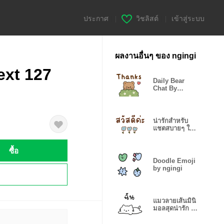
ประกาศ
|
วิชลิสต์
|
เข้าสู่ระบบ
ผลงานอื่นๆ ของ ngingi
ext 127
Daily Bear
Chat By
Ngingi
น่ารักสำหรับ
แชตสบายๆ ใน
ทุกวัน
ซื้อ
Doodle Emoji
by ngingi
!
แมวลายเส้นมินิ
มอลสุดน่ารัก ใช้
แชท คุยงาน