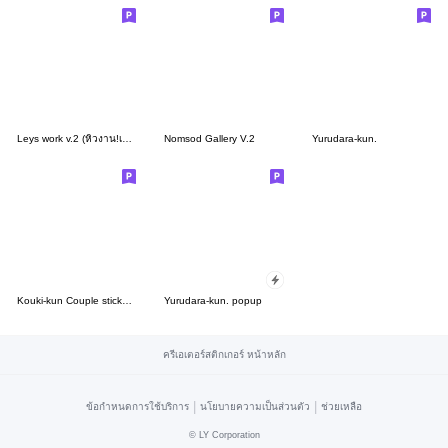
Leys work v.2 (หิวงาน!เอางานมาอีก)
Nomsod Gallery V.2
Yurudara-kun.
Kouki-kun Couple stickers 02
Yurudara-kun. popup
ครีเอเตอร์สติกเกอร์ หน้าหลัก
|
|
ข้อกำหนดการใช้บริการ
นโยบายความเป็นส่วนตัว
ช่วยเหลือ
©
LY Corporation