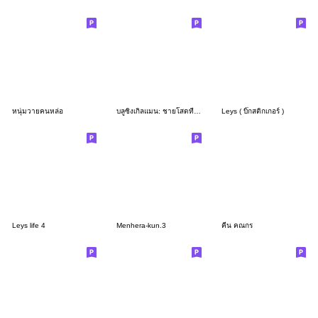
หนุ่มวายคนหล่อ
บลูซิงเกิลแมน: ชายโสดที่ชอบขัดขวางคู่รัก
Leys ( บิ๊กสติกเกอร์ )
Leys life 4
Menhera-kun.3
คีน คณกร