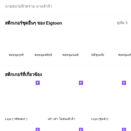
นายสบายฟ้าคราม มาแล้วจ้า
สติกเกอร์ชุดอื่นๆ ของ Eigtoon
ดูเพิ่ม
พ่อหนุ่มรุจจิ
พ่อหนุ่มสมิทธ์
พ่อหนุ่มนนท์
หมีชุบแป้ง
พ่อหนุ่มอช
สติกเกอร์ที่เกี่ยวข้อง
Leys ( รหัสแดง! )
เต๋า เต๋า ไม่สนแล้วจ้า
Leys (ชุ่มฉ่ำ)