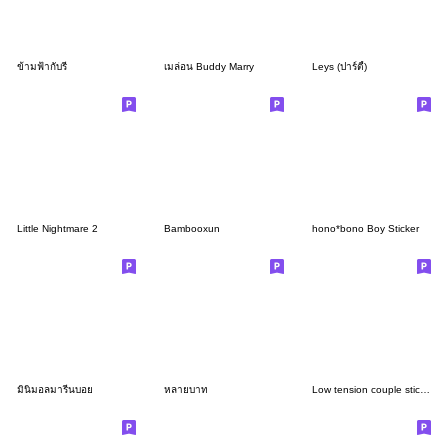
ข้ามฟ้ากับรี่
เมล่อน Buddy Marry
Leys (ปาร์ตี้)
Little Nightmare 2
Bambooxun
hono*bono Boy Sticker
มินิมอลมารีนบอย
หลายบาท
Low tension couple sticker5 -BOY-