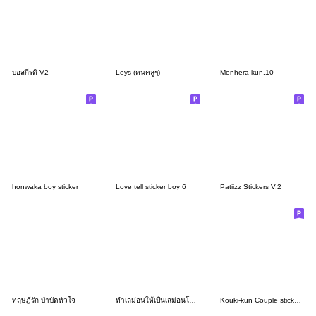
บอสกีรติ V2
Leys (คนคลูๆ)
Menhera-kun.10
honwaka boy sticker
Love tell sticker boy 6
Patiizz Stickers V.2
ทฤษฎีรัก บำบัดหัวใจ
ทำเลม่อนให้เป็นเลม่อนโซดาซะ
Kouki-kun Couple stickers 05