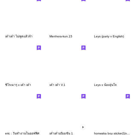
เต๋าเต๋า ไม่พูดแล้วจ้า
Menhera-kun.15
Leys (party v English)
ชิโระมารุ x เต๋า เต๋า
เต๋า เต๋า V.1
Leys x น้องอุ่นใจ
eric : วันทำงานในออฟฟิศ
เต๋าเต๋าอนิเมชั่น 1
honwaka boy sticker2(no characters)