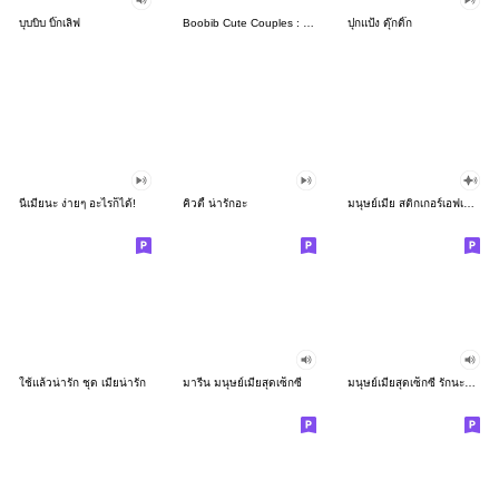
บุบบิบ บิ๊กเลิฟ
Boobib Cute Couples : For Girl
ปุกแป้ง ดุ๊กดิ๊ก
นี่เมียนะ ง่ายๆ อะไรก็ได้!
คิวตี้ น่ารักอะ
มนุษย์เมีย สติกเกอร์เอฟเฟกต์
ใช้แล้วน่ารัก ชุด เมียน่ารัก
มารีน มนุษย์เมียสุดเซ็กซี่
มนุษย์เมียสุดเซ็กซี่ รักนะคะเบบี๋ 4