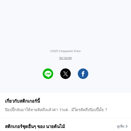
©2025 Chatparinth Prisin
หมายเหตุ
เกี่ยวกับสติกเกอร์นี้
ป๊อปปี้กลับมาให้หายคิดถึงแล้วค่า ว่าแต่...มีใครคิดถึงป๊อปปี้มั้ย ?
สติกเกอร์ชุดอื่นๆ ของ นายต้นไม้
ดูเพิ่ม