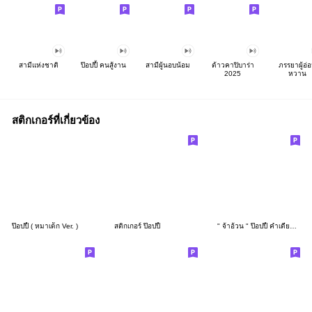
สามีแห่งชาติ
ป๊อปปี้ คนสู้งาน
สามีผู้นอบน้อม
ต้าวคาปิบาร่า
ภรรยาผู้อ่
2025
หวาน
สติกเกอร์ที่เกี่ยวข้อง
ป๊อปปี้ ( หมาเด็ก Ver. )
สติกเกอร์ ป๊อปปี้
" จ้าอ้วน " ป๊อปปี้ คำเดียว by นายต้นไม้