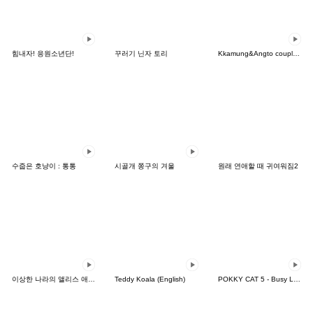
힘내자! 응원소년단!
꾸러기 닌자 토리
Kkamung&Angto couple10(Kkamung ver.)
수줍은 호냥이 : 통통
시골개 쫑구의 겨울
원래 연애할 때 귀여워짐2
이상한 나라의 앨리스 애니메이션 스티커
Teddy Koala (English)
POKKY CAT 5 - Busy Love