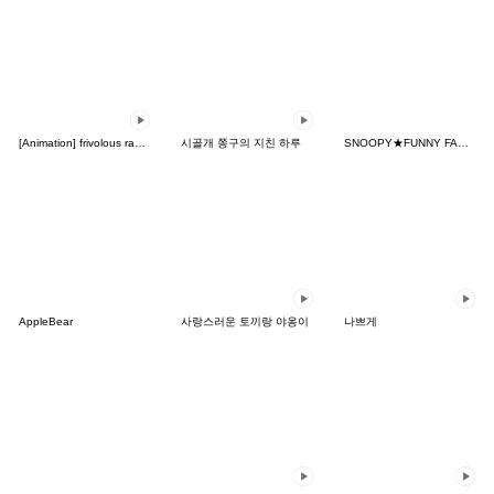
[Animation] frivolous rabbit
시골개 쫑구의 지친 하루
SNOOPY★FUNNY FACES
AppleBear
사랑스러운 토끼랑 야옹이
나쁘게