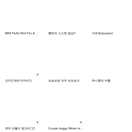
MINI Fluffy Red Fox & Friends
햄찌의 소소한 일상!!
아유판(ayupan)
꼬마도깨비'까까비'3
보송보송 여우 보보송 8
하나짱의 여름
큐티 러블리 핑크피그2
Couple doggy Winter story