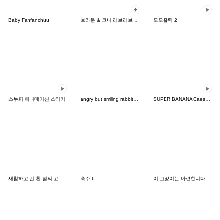
Baby Fanfanchuu
브라운 & 코니 러브러브 팝업 스티커
모모홀릭 2
스누피 애니메이션 스티커
angry but smiling rabbit usagi
SUPER BANANA Caesar & Robin
새침하고 긴 흰 털의 고양이
숙주 6
이 고양이는 아련합니다