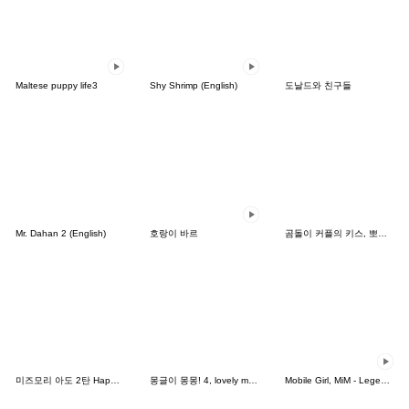
Maltese puppy life3
Shy Shrimp (English)
도날드와 친구들
Mr. Dahan 2 (English)
호랑이 바르
곰돌이 커플의 키스, 뽀뽀, 사랑
미즈모리 아도 2탄 HappyGirls
몽글이 몽몽! 4, lovely mongmong
Mobile Girl, MiM - Legend - v1