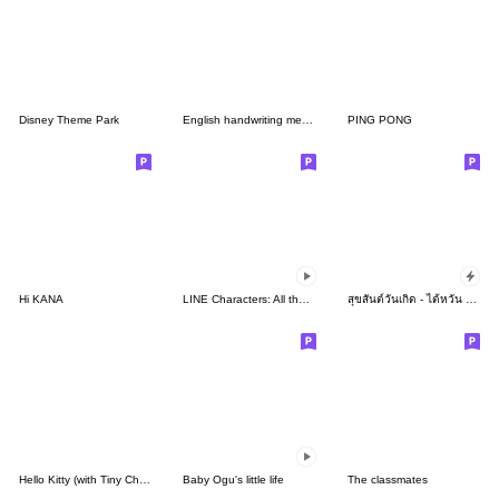
Disney Theme Park
English handwriting message
PING PONG
Hi KANA
LINE Characters: All the Love
สุขสันต์วันเกิด - ไต้หวัน จีน อังกฤษ
Hello Kitty (with Tiny Chum)
Baby Ogu's little life
The classmates