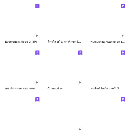
Everyone's Mood 3 (JP)
ลิตเติ้ล ทวิน สตาร์ (ชุดวันระยิบระยับ)
Kutsushita Nyanko on the Move
หมาบ้านนอก จงกู่: เกมเวอร์ชั่น
Characticon
สุขสันต์วันเกิดนะครับ3