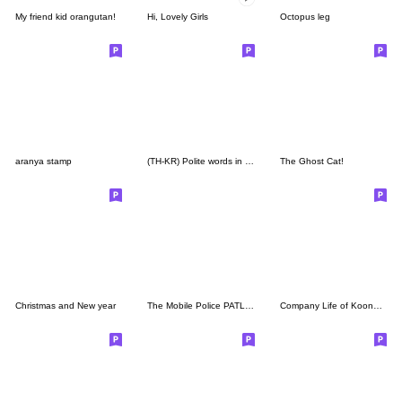
My friend kid orangutan!
Hi, Lovely Girls
Octopus leg
aranya stamp
(TH-KR) Polite words in Daily life (W)
The Ghost Cat!
Christmas and New year
The Mobile Police PATLABOR
Company Life of Koongya Restaurantz (JP)