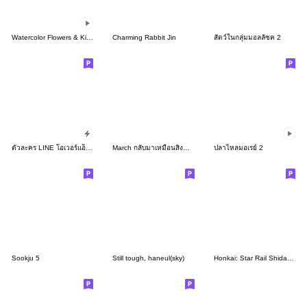
Watercolor Flowers & Kind Messages
Charming Rabbit Jin
สัตว์ในกลุ่มมอลลัซค 2
ตัวละคร LINE โอเวอร์แอ็คชัน
March กลับมาเหมือนสิงห์โต
ปลาไหลมอเรย์ 2
Sookju 5
Still tough, haneul(sky)
Honkai: Star Rail Shidare Chibi Sticker2