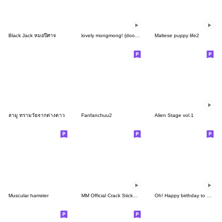
Black Jack หมอปีศาจ
lovely mongmong! (doodle!) 8
Maltese puppy life2
ลามู ทรามวัยจากต่างดาว
Fanfanchuu2
Alien Stage vol.1
Muscular hamster
MM Official Crack Sticker Pack 1
Oh! Happy birthday to you3 (TW)