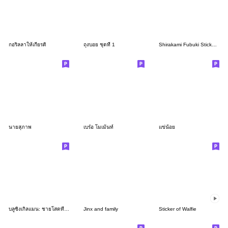
กอริลลาให้เกียรติ
ถุงบอย ชุดที่ 1
Shirakami Fubuki Sticker Vol.2
นายสุภาพ
เบร๋อ โมเม้นท์
แข่น้อย
บลูซิงเกิลแมน: ชายโสดที่ชอบขัดขวางคู่รัก
Jinx and family
Sticker of Walfie