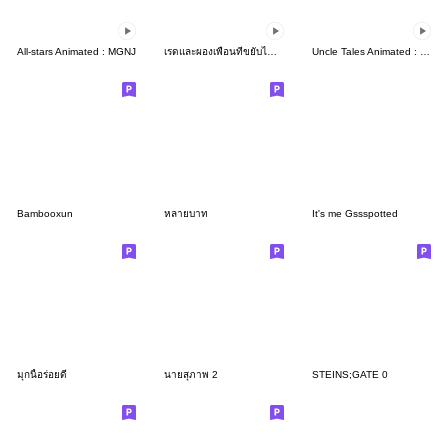
All-stars Animated : MGNJ
เรดและผองเพื่อนที่ขยับได้ ภาค 2
Uncle Tales Animated : Shinjiboii
Bambooxun
หลายบาท
It's me Gssspotted
มุกนี้อร่อยดี
นายสุภาพ 2
STEINS;GATE 0