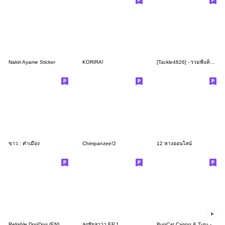
Nakiri Ayame Sticker
KORIRA!
[Tackle4826] - รวมพี่แท็คเพี้ยนๆ
ขาว : คำเมือง
Chimpanzee!2
12 หางออนไลน์
Reliable DogDog (EN)
ลุงชัยลาวา EP.1
BugCat Capoo & Tutu - move move