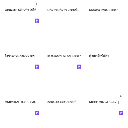
เรดและผองเพื่อนที่ขยับได้
กอริลลากอริลลา แสตมป์ใหญ่
Kazama Iroha Sticker
ไอช่าน่ารักแบบสมมาตร
Hoshimachi Suisei Sticker
คุ๊ หมาปั๊กขี้เกียจ
ONIICHAN HA OSHIMAI 3
เรดและผองเพื่อนที่เพิ่มขึ้นอีกนิดนึง
NIKKE Official Sticker [2nd Batch]