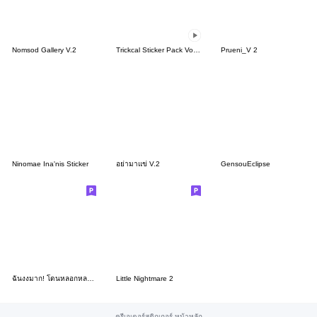
Nomsod Gallery V.2
Trickcal Sticker Pack Vol. 1
Prueni_V 2
Ninomae Ina'nis Sticker
อย่ามาแข่ V.2
GensouEclipse
ฉันงงมาก! โดนหลอกหลอน!
Little Nightmare 2
ครีเอเตอร์สติกเกอร์ หน้าหลัก