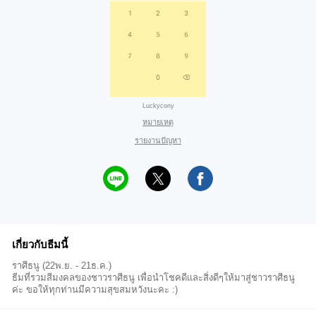
Luckycony
หมายเหตุ
รายงานปัญหา
เกี่ยวกับธีมนี้
ราศีธนู (22พ.ย. - 21ธ.ค.)
ธีมที่รวมสีมงคลของชาวราศีธนู เพื่อนำโชคดีและสิ่งดีๆให้มาสู่ชาวราศีธนู
ค่ะ ขอให้ทุกท่านมีความสุขสมหวังนะคะ :)