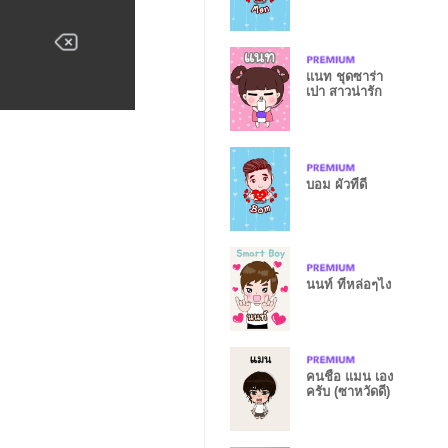
แนท ชุดซาร่า
เปา สาวน่ารัก
บอม ผัวที่ดี
นนท์ ที่หล่อๆไง
คนชื่อ แมน เอง
ครับ (ซาหวัดดี)