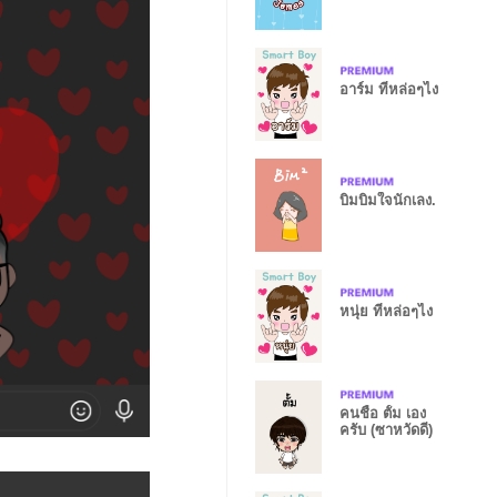
อาร์ม ที่หล่อๆไง
บิมบิมใจนักเลง.
หนุ่ย ที่หล่อๆไง
คนชื่อ ตั้ม เอง
ครับ (ซาหวัดดี)